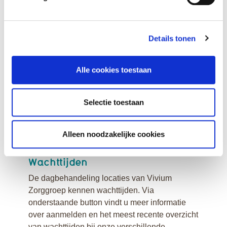
situatie het meest passend is kunt u bellen met
Vivium klantadvies (035) 6 924 735.
Details tonen
Aanmelden voor
Dagbehandeling?
Alle cookies toestaan
Komt u een keer kennismaken? U bent van
harte welkom! Dan bespreken we samen de
mogelijkheden. Bel voor meer informatie of een
Selectie toestaan
afspraak gerust met de medewerkers van onze
klantenservice op telefoonnummer (035) 6 924
Alleen noodzakelijke cookies
924.
Wachttijden
De dagbehandeling locaties van Vivium
Zorggroep kennen wachttijden. Via
onderstaande button vindt u meer informatie
over aanmelden en het meest recente overzicht
van wachttijden bij onze verschillende