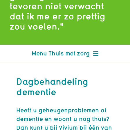
tevoren niet verwacht
dat ik me er zo prettig
zou voelen."
Thuis met zorg
Dagbehandeling
dementie
Heeft u geheugenproblemen of
dementie en woont u nog thuis?
Dan kunt u bij Vivium bij één van