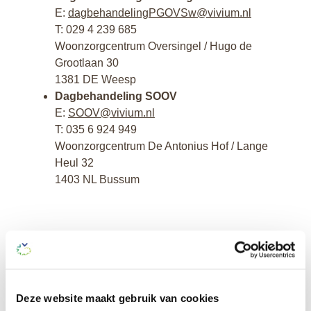
E:
dagbehandelingPGOVSw@vivium.nl
T:
029 4 239 685
Woonzorgcentrum Oversingel / Hugo de
Grootlaan 30
1381 DE Weesp
Dagbehandeling SOOV
E:
SOOV@vivium.nl
T: 035 6 924 949
Woonzorgcentrum De Antonius Hof / Lange
Heul 32
1403 NL Bussum
Indicatie dagbehandeling
Voor de dagbehandeling in Laren, Huizen,
Bussum of Weesp heeft u een indicatie nodig
Deze website maakt gebruik van cookies
voor begeleiding of behandeling in