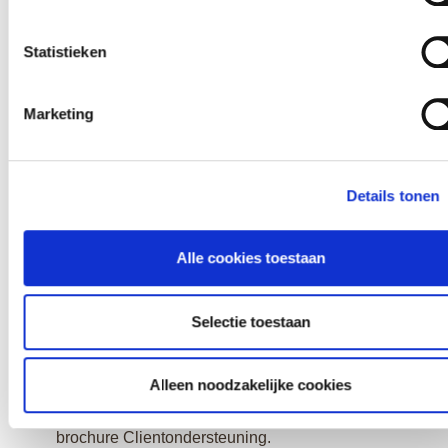
Zorginstituut Nederland.
Statistieken
Onafhankelijke
cliëntondersteuning
Marketing
Heeft u een Wlz-indicatie? Dan kunt u bij
vragen over het regelen en invulling geven aan
uw zorgvraag hulp krijgen van een
Details tonen
cliëntondersteuner.
Heeft u geen Wlz-indicatie? Dan kunt u voor
cliëntondersteuning terecht bij uw gemeente.
Alle cookies toestaan
Zoekt u informatie over cliëntondersteuning in
de Wlz en Wmo, persoonlijke verhalen van
Selectie toestaan
anderen en wilt u zien welke
cliëntondersteuners in uw buurt actief zijn?
Klik
Alleen noodzakelijke cookies
dan hier
.
Ook vindt u meer informatie in onderstaande
brochure Clientondersteuning.