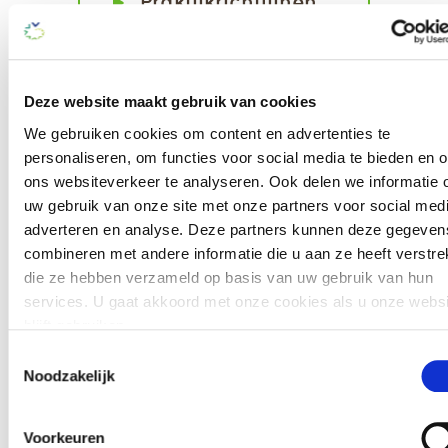
Praktijkrichtlijnen
fysieke belasting
zorgverleners
Deze website maakt gebruik van cookies
We gebruiken cookies om content en advertenties te
WLZ-kompas
personaliseren, om functies voor social media te bieden en 
ons websiteverkeer te analyseren. Ook delen we informatie 
Als u vragen heeft over welke zorg onder de
uw gebruik van onze site met onze partners voor social medi
verzekerde WLZ-zorg valt, of welke extra
adverteren en analyse. Deze partners kunnen deze gegeven
betalingen een zorgaanbieder in rekening mag
combineren met andere informatie die u aan ze heeft verstrek
brengen, kunt u dit opzoeken in het
WLZ-
die ze hebben verzameld op basis van uw gebruik van hun
kompas
op de website van het Zorginstituut
services. U gaat akkoord met onze cookies als u onze websi
Nederland.
blijft gebruiken.
ZvW-kompas
Toestemmingsselectie
Je kunt op elk moment je cookie-instellingen aanpassen of je
Noodzakelijk
Als u vragen heeft over welke zorg onder de
toestemming intrekken. Dit heeft geen gevolg voor het
Zorgverzekeringswet valt kunt u dit opzoeken
rechtmatig gebruik van cookies voorafgaand aan deze
Voorkeuren
in het
ZvW-kompas
op de website van het
intrekking. Lees hier meer over onze
cookieverklaring