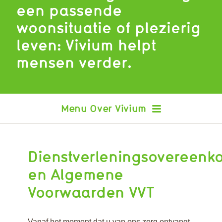
een passende
woonsituatie of plezierig
leven: Vivium helpt
mensen verder.
Over Vivium
Waardering van cliënten
Dienstverleningsovereenk
Certificering
Klachten
en Algemene
Dienstverleningsovereenkomst
Voorwaarden VVT
en Algemene Voorwaarden
Wet Zorg en Dwang
Inspectierapporten
Vanaf het moment dat u van ons zorg ontvangt