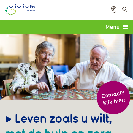
Voorle
Menu
Cont
act?
Klik hier!
Leven zoals u wilt,
met de hulp en zorg