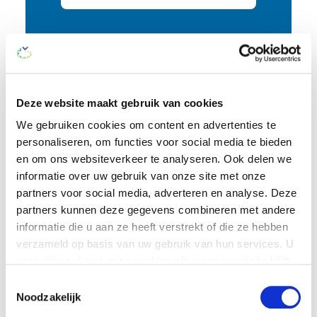
Wonen bij Vivium
Deze website maakt gebruik van cookies
We gebruiken cookies om content en advertenties te
personaliseren, om functies voor social media te bieden
en om ons websiteverkeer te analyseren. Ook delen we
informatie over uw gebruik van onze site met onze
partners voor social media, adverteren en analyse. Deze
partners kunnen deze gegevens combineren met andere
informatie die u aan ze heeft verstrekt of die ze hebben
verzameld op basis van uw gebruik van hun services. U
gaat akkoord met onze cookies als u onze website blijft
gebruiken.
Toestemmingsselectie
Noodzakelijk
Je kunt op elk moment je cookie-instellingen aanpassen