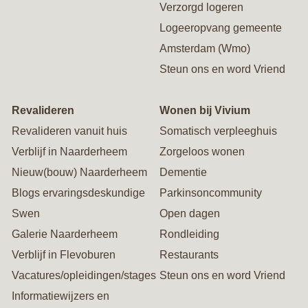
Verzorgd logeren
Logeeropvang gemeente
Amsterdam (Wmo)
Steun ons en word Vriend
Revalideren
Wonen bij Vivium
Revalideren vanuit huis
Somatisch verpleeghuis
Verblijf in Naarderheem
Zorgeloos wonen
Nieuw(bouw) Naarderheem
Dementie
Blogs ervaringsdeskundige
Parkinsoncommunity
Swen
Open dagen
Galerie Naarderheem
Rondleiding
Verblijf in Flevoburen
Restaurants
Vacatures/opleidingen/stages
Steun ons en word Vriend
Informatiewijzers en