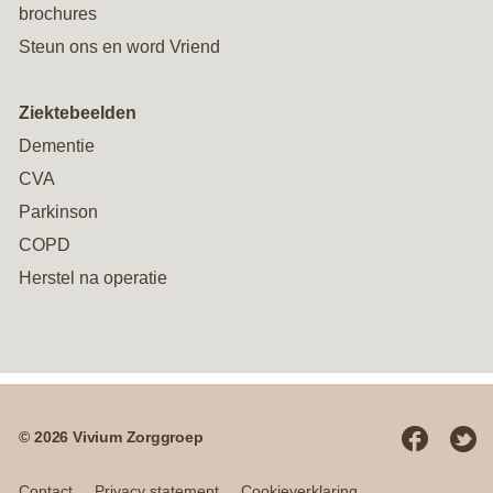
brochures
Steun ons en word Vriend
Ziektebeelden
Dementie
CVA
Parkinson
COPD
Herstel na operatie
© 2026 Vivium Zorggroep
Social
media
Contact
Privacy statement
Cookieverklaring