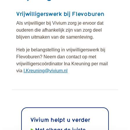
Poliklinische
revalidatie
Vrijwilligerswerk bij Flevoburen
Restaurant
Als vrijwilliger bij Vivium zorg je ervoor dat
Flevoburen
ouderen die afhankelijk zijn van zorg deel
Vrijwilligerswerk
blijven uitmaken van de samenleving.
Contactgegevens
Heb je belangstelling in vrijwilligerswerk bij
Flevoburen? Neem dan contact op met
vrijwilligerscoördinator Ina Kreuning per mail
via
I.Kreuning@vivium.nl
Vivium helpt u verder
Met elkaar de juiste