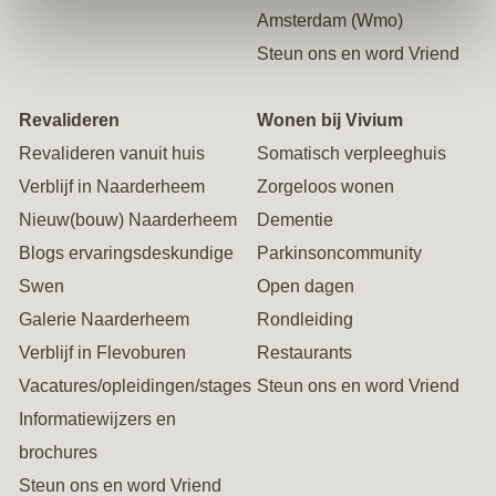
Amsterdam (Wmo)
Steun ons en word Vriend
Revalideren
Wonen bij Vivium
Revalideren vanuit huis
Somatisch verpleeghuis
Verblijf in Naarderheem
Zorgeloos wonen
Nieuw(bouw) Naarderheem
Dementie
Blogs ervaringsdeskundige
Parkinsoncommunity
Swen
Open dagen
Galerie Naarderheem
Rondleiding
Verblijf in Flevoburen
Restaurants
Vacatures/opleidingen/stages
Steun ons en word Vriend
Informatiewijzers en
brochures
Steun ons en word Vriend