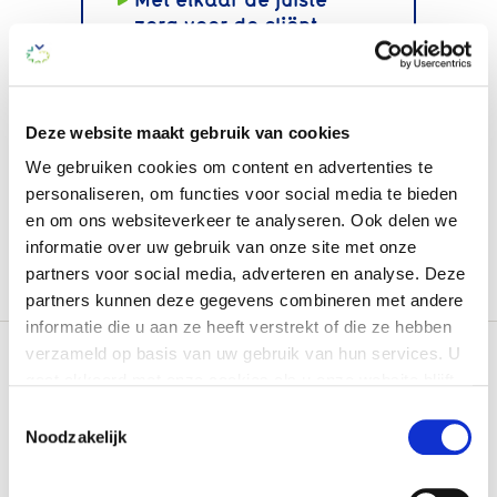
zorg voor de cliënt
Compleet aanbod
welzijn, zorg & wonen
Ondersteuning bij o.a.
Deze website maakt gebruik van cookies
aanvragen indicaties,
plaatsingen en
We gebruiken cookies om content en advertenties te
complexe hulpvragen
personaliseren, om functies voor social media te bieden
en om ons websiteverkeer te analyseren. Ook delen we
informatie over uw gebruik van onze site met onze
partners voor social media, adverteren en analyse. Deze
partners kunnen deze gegevens combineren met andere
informatie die u aan ze heeft verstrekt of die ze hebben
verzameld op basis van uw gebruik van hun services. U
gaat akkoord met onze cookies als u onze website blijft
gebruiken.
Toestemmingsselectie
Noodzakelijk
Je kunt op elk moment je cookie-instellingen aanpassen
(035) 6 924 924
Stel een vraag
of je toestemming intrekken. Dit heeft geen gevolg voor