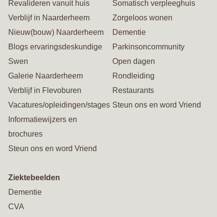
Revalideren vanuit huis
Somatisch verpleeghuis
Verblijf in Naarderheem
Zorgeloos wonen
Nieuw(bouw) Naarderheem
Dementie
Blogs ervaringsdeskundige
Parkinsoncommunity
Swen
Open dagen
Galerie Naarderheem
Rondleiding
Verblijf in Flevoburen
Restaurants
Vacatures/opleidingen/stages
Steun ons en word Vriend
Informatiewijzers en
brochures
Steun ons en word Vriend
Ziektebeelden
Dementie
CVA