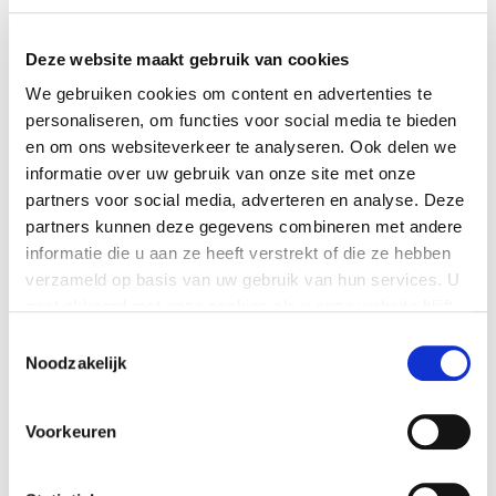
manier van doneren is namelijk volledig
aftrekbaar van de belasting.
Lees meer over
Deze website maakt gebruik van cookies
schenken met belastingvoordeel
.
We gebruiken cookies om content en advertenties te
personaliseren, om functies voor social media te bieden
De Vrienden van Vivium gedenken in een
en om ons websiteverkeer te analyseren. Ook delen we
nalatenschap is een mooi en zeer
informatie over uw gebruik van onze site met onze
gewaardeerde manier om ons werk ook in de
partners voor social media, adverteren en analyse. Deze
toekomst mogelijk te maken.
partners kunnen deze gegevens combineren met andere
informatie die u aan ze heeft verstrekt of die ze hebben
Meer informatie
verzameld op basis van uw gebruik van hun services. U
Wilt u meer informatie over donaties, giften,
gaat akkoord met onze cookies als u onze website blijft
periodieke schenkingen of nalatenschap? Wij
gebruiken.
Toestemmingsselectie
informeren u graag over de mogelijkheden. U
Noodzakelijk
kunt telefonisch contact opnemen met de
Je kunt op elk moment je cookie-instellingen aanpassen
afdeling fondsenwerving, via (035) 6 924 093 of
of je toestemming intrekken. Dit heeft geen gevolg voor
stuur een mail naar:
Voorkeuren
het rechtmatig gebruik van cookies voorafgaand aan
fondsenwerving@vivium.nl
.
deze intrekking. Lees hier meer over onze
cookieverklaring