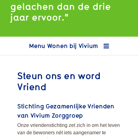
gelachen dan de drie
jaar ervoor."
Wonen bij Vivium
Steun ons en word
Vriend
Locaties Zorgeloos
wonen
Wat kost Zorgeloos
Stichting Gezamenlijke Vrienden
wonen, met of
van Vivium Zorggroep
zonder zorg?
Informatie of
Onze vriendenstichting zet zich in om het leven
aanmelden?
van de bewoners nét iets aangenamer te
Cliëntportaal