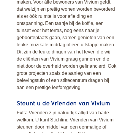
maken. Voor álle bewoners van Vivium geldt,
Zorgeloos wonen en
dat welzijn en prettig wonen worden bevorderd
Zorg aan huis -
als er óók ruimte is voor afleiding en
PUUR. van jou
ontspanning. Een taartje bij de koffie, een
Volledig Pakket
tuinset voor het terras, nog eens naar je
Thuis
geboorteplaats gaan, samen genieten van een
Activiteiten en
leuke muzikale middag of een uitstapje maken.
verenigingen
Dit zijn de leuke dingen van het leven die wij
Restaurants
de cliënten van Vivium graag gunnen en die
Medewerkers en
niet door de overheid worden gefinancierd. Ook
vrijwilligers
grote projecten zoals de aanleg van een
Wat zeggen
belevingstuin of een stiltecentrum dragen bij
bewoners over
aan een prettige leefomgeving.
Zorgeloos wonen?
Compliment of klacht
Steunt u de Vrienden van Vivium
Kwaliteit
Steun ons en word
Extra Vrienden zijn natuurlijk altijd van harte
Vriend
welkom. U kunt Stichting Vrienden van Vivium
Veel gestelde vragen
steunen door middel van een eenmalige of