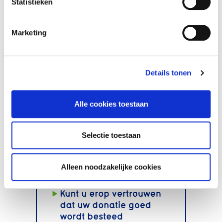
Statistieken
Marketing
Ja, ik steun de Vrienden
Details tonen
van Vivium en word direct
donateur.
Alle cookies toestaan
Selectie toestaan
Als u vriend wordt:
Kunnen we extra
Alleen noodzakelijke cookies
activiteiten organiseren
Kunt u erop vertrouwen
dat uw donatie goed
wordt besteed