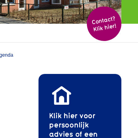
Cont
act?
Klik hier!
genda
Klik hier voor
persoonlijk
advies of een