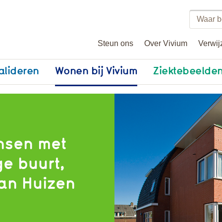
Zoeke
binne
Steun ons
Over Vivium
Verwij
vivium
alideren
Wonen bij Vivium
Ziektebeelde
nsen met
e buurt,
van Huizen