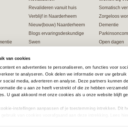
Revalideren vanuit huis
Somatisch ver
Verblijf in Naarderheem
Zorgeloos wo
Nieuw(bouw) Naarderheem
Dementie
Blogs ervaringsdeskundige
Parkinsoncom
mentie
Swen
Open dagen
Galerie Naarderheem
Rondleiding
ik van cookies
ing
Verblijf in Flevoburen
Restaurants
ontent en advertenties te personaliseren, om functies voor soci
Vacatures/opleidingen/stages
Steun ons en 
erkeer te analyseren. Ook delen we informatie over uw gebruik
ente
Informatiewijzers en brochures
or social media, adverteren en analyse. Deze partners kunnen 
Steun ons en word Vriend
ormatie die u aan ze heeft verstrekt of die ze hebben verzameld
riend
s. U gaat akkoord met onze cookies als u onze website blijft ge
ookie-instellingen aanpassen of je toestemming intrekken. Dit h
g gebruik van cookies voorafgaand aan deze intrekking. Lees hie