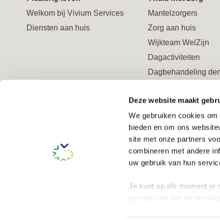
Welkom bij Vivium Services
Mantelzorgers
Diensten aan huis
Zorg aan huis
Wijkteam WelZijn
Dagactiviteiten
Dagbehandeling de
Ontmoetingscentrum
Deze website maakt gebru
Advies en behandel
We gebruiken cookies om c
Verzorgd logeren
bieden en om ons websitev
Logeeropvang geme
site met onze partners vo
Amsterdam (Wmo)
combineren met andere inf
Steun ons en word V
uw gebruik van hun service
Je kunt op elk moment je c
gevolg voor het rechtmati
onze
cookieverklaring