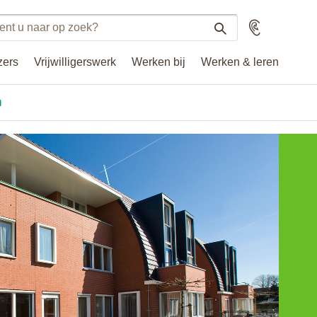
n
Voorlezen
n
zers
Vrijwilligerswerk
Werken bij
Werken & leren
.nl
n