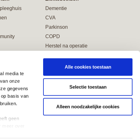
pleeghuis
Dementie
nen
CVA
Parkinson
munity
COPD
Herstel na operatie
Alle cookies toestaan
al media te
word Vriend
 van onze
Selectie toestaan
deze gegevens
 op basis van
bruiken.
Alleen noodzakelijke cookies
eeft geen
r meer over