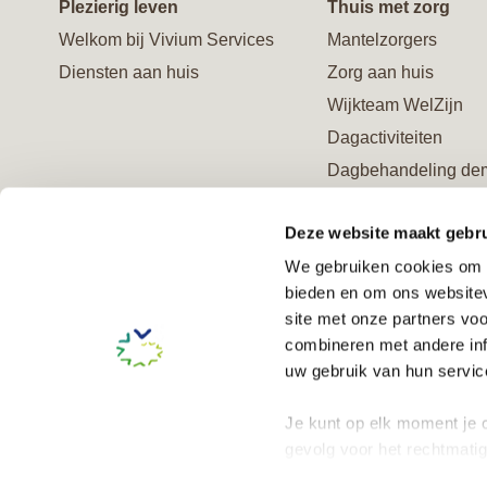
Plezierig leven
Thuis met zorg
Welkom bij Vivium Services
Mantelzorgers
Diensten aan huis
Zorg aan huis
Wijkteam WelZijn
Dagactiviteiten
Dagbehandeling de
Ontmoetingscentrum
Deze website maakt gebru
Advies en behandel
We gebruiken cookies om c
Verzorgd logeren
bieden en om ons websitev
Logeeropvang geme
site met onze partners vo
Amsterdam (Wmo)
combineren met andere inf
Steun ons en word V
uw gebruik van hun service
Je kunt op elk moment je c
gevolg voor het rechtmati
onze
cookieverklaring