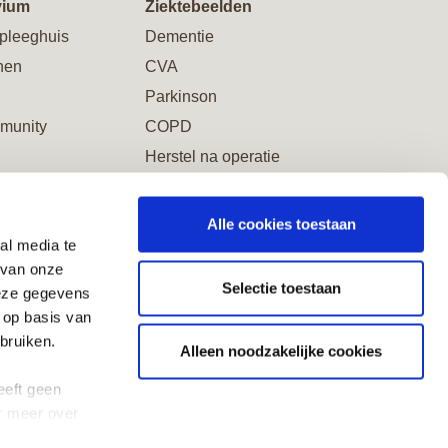
vium
Ziektebeelden
pleeghuis
Dementie
nen
CVA
Parkinson
munity
COPD
Herstel na operatie
Alle cookies toestaan
al media te
word Vriend
 van onze
Selectie toestaan
deze gegevens
 op basis van
bruiken.
Alleen noodzakelijke cookies
eeft geen
r meer over