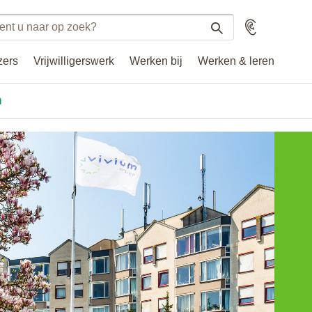
n
Voorlezen
n
zers
Vrijwilligerswerk
Werken bij
Werken & leren
.nl
n