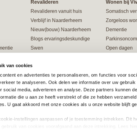
Revalideren
Wonen bij Vi
Revalideren vanuit huis
Somatisch ver
Verblijf in Naarderheem
Zorgeloos wo
Nieuw(bouw) Naarderheem
Dementie
Blogs ervaringsdeskundige
Parkinsoncom
mentie
Swen
Open dagen
Galerie Naarderheem
Rondleiding
ik van cookies
ing
Verblijf in Flevoburen
Restaurants
ontent en advertenties te personaliseren, om functies voor soci
Vacatures/opleidingen/stages
Steun ons en 
erkeer te analyseren. Ook delen we informatie over uw gebruik
ente
Informatiewijzers en brochures
or social media, adverteren en analyse. Deze partners kunnen 
Steun ons en word Vriend
ormatie die u aan ze heeft verstrekt of die ze hebben verzameld
riend
s. U gaat akkoord met onze cookies als u onze website blijft ge
ookie-instellingen aanpassen of je toestemming intrekken. Dit h
g gebruik van cookies voorafgaand aan deze intrekking. Lees hie