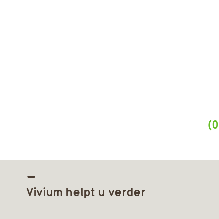
(0
Vivium helpt u verder