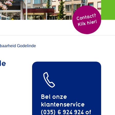
Cont
act?
Klik hier!
kbaarheid Godelinde
de
Bel onze
klantenservice
(035) 6 924 924 of