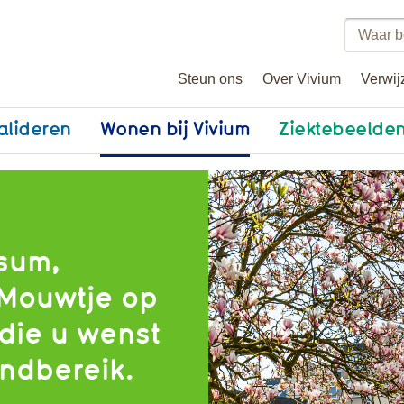
Zoeke
binne
Steun ons
Over Vivium
Verwij
vivium
alideren
Wonen bij Vivium
Ziektebeelde
ssum,
 Mouwtje op
die u wenst
andbereik.