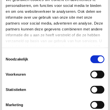
Ze worden ook verhuurd voor verschillende
personaliseren, om functies voor social media te bieden
doeleinden.
en om ons websiteverkeer te analyseren. Ook delen we
informatie over uw gebruik van onze site met onze
partners voor social media, adverteren en analyse. Deze
partners kunnen deze gegevens combineren met andere
informatie die u aan ze heeft verstrekt of die ze hebben
verzameld op basis van uw gebruik van hun services. U
gaat akkoord met onze cookies als u onze website blijft
gebruiken.
Toestemmingsselectie
Noodzakelijk
Je kunt op elk moment je cookie-instellingen aanpassen
of je toestemming intrekken. Dit heeft geen gevolg voor
Klik hier voor
Voorkeuren
het rechtmatig gebruik van cookies voorafgaand aan
persoonlijk advies
deze intrekking. Lees hier meer over onze
of een rondleiding
cookieverklaring
Statistieken
Marketing