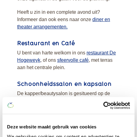
Heeft u zin in een complete avond uit?
Informeer dan ook eens naar onze
diner en
theater arrangementen.
Restaurant en Café
U bent van harte welkom in ons
restaurant De
Hogeweyk
, of ons
sfeervolle café
, met terras
aan het centrale plein.
Schoonheidssalon en kapsalon
De kapper/beautysalon is gesitueerd op de
Boulevard.
De Bonte Hof en de Mozartzaal
Deze sfeervolle ruimtes zijn de locatie voor
Deze website maakt gebruik van cookies
verschillende verenigingen van De Hogeweyk.
We gebruiken cookies om content en advertenties te