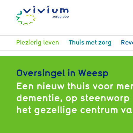
Plezierig leven
Thuis met zorg
Rev
Oversingel in Weesp
Een nieuw thuis voor me
dementie, op steenworp
het gezellige centrum v