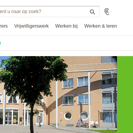
n
Voorlezen
n
zers
Vrijwilligerswerk
Werken bij
Werken & leren
.nl
n