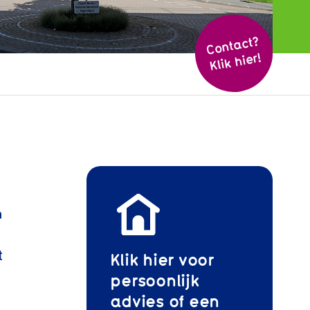
Cont
act?
Klik hier!
n
t
Klik hier voor
persoonlijk
advies of een