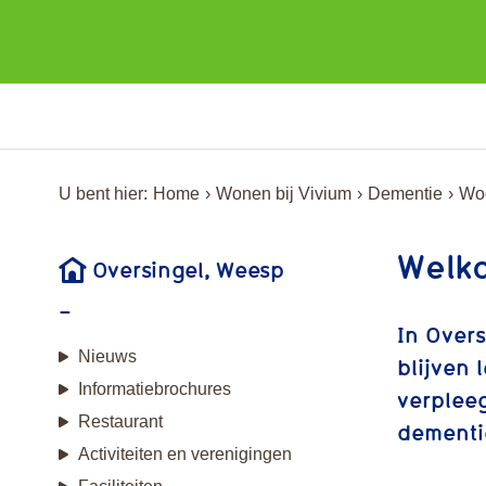
U bent hier:
Home
Wonen bij Vivium
Dementie
Woo
Welko
Oversingel, Weesp
In Over
Nieuws
blijven 
Informatiebrochures
verplee
Restaurant
dementi
Activiteiten en verenigingen