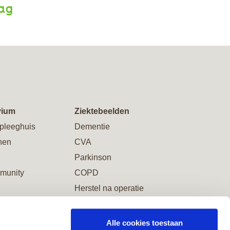
aag
vium
Ziektebeelden
pleeghuis
Dementie
nen
CVA
Parkinson
munity
COPD
Herstel na operatie
Alle cookies toestaan