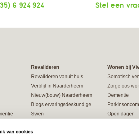
35) 6 924 924
Stel een vr
Revalideren
Wonen bij Vi
Revalideren vanuit huis
Somatisch ver
Verblijf in Naarderheem
Zorgeloos wo
Nieuw(bouw) Naarderheem
Dementie
Blogs ervaringsdeskundige
Parkinsoncom
mentie
Swen
Open dagen
Galerie Naarderheem
Rondleiding
ik van cookies
ing
Verblijf in Flevoburen
Restaurants