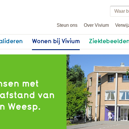
Zoeke
binne
Steun ons
Over Vivium
Verwij
vivium
alideren
Wonen bij Vivium
Ziektebeelde
nsen met
 afstand van
an Weesp.