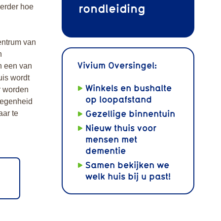
rondleiding
verder hoe
centrum van
n
Vivium Oversingel:
in een van
uis wordt
Winkels en bushalte
r worden
op loopafstand
legenheid
Gezellige binnentuin
aar te
Nieuw thuis voor
mensen met
dementie
Samen bekijken we
welk huis bij u past!