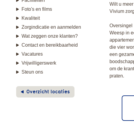
Faciliteiten
Wilt u meer
Foto's en films
Vivium zor
Kwaliteit
Oversingel 
Zorgindicatie en aanmelden
Weesp in e
Wat zeggen onze klanten?
appartement
Contact en bereikbaarheid
die vier wo
Vacatures
een gezame
boodschapp
Vrijwilligerswerk
om de krant 
Steun ons
praten.
Overzicht locaties