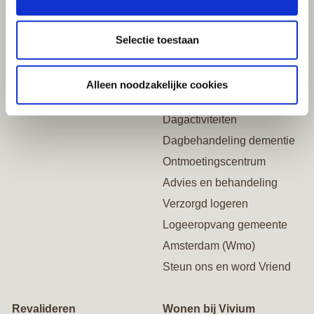
Plezierig leven
Thuis met zorg
Selectie toestaan
Welkom bij Vivium Services
Mantelzorgers
Diensten aan huis
Zorg aan huis
Alleen noodzakelijke cookies
Wijkteam WelZijn
Dagactiviteiten
Dagbehandeling dementie
Ontmoetingscentrum
Advies en behandeling
Verzorgd logeren
Logeeropvang gemeente
Amsterdam (Wmo)
Steun ons en word Vriend
Revalideren
Wonen bij Vivium