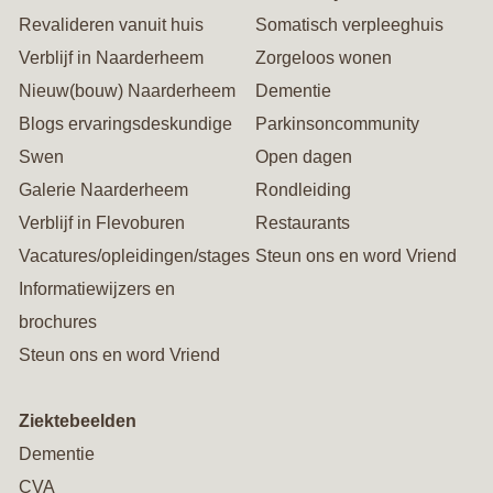
Revalideren vanuit huis
Somatisch verpleeghuis
Verblijf in Naarderheem
Zorgeloos wonen
Nieuw(bouw) Naarderheem
Dementie
Blogs ervaringsdeskundige
Parkinsoncommunity
Swen
Open dagen
Galerie Naarderheem
Rondleiding
Verblijf in Flevoburen
Restaurants
Vacatures/opleidingen/stages
Steun ons en word Vriend
Informatiewijzers en
brochures
Steun ons en word Vriend
Ziektebeelden
Dementie
CVA