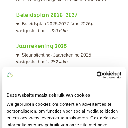
Beleidsplan 2026-2027
Beleidsplan 2026-2027 (apr. 2026)-
vastgesteld.pdf
220.6 kb
Jaarrekening 2025
Steunstichting- Jaarrekening 2025
vastgesteld.pdf
282.4 kb
Samenstelling Bestuur
Deze website maakt gebruik van cookies
Mw. N.E. Lemckert
- voorzitter
We gebruiken cookies om content en advertenties te
Dhr. A. de Jong
- secretaris
personaliseren, om functies voor social media te bieden
Dhr. F. Horst -
- penningmeester
en om ons websiteverkeer te analyseren. Ook delen we
Mw. P.C. Pietersen-Teunisse
- bestuurslid
informatie over uw gebruik van onze site met onze