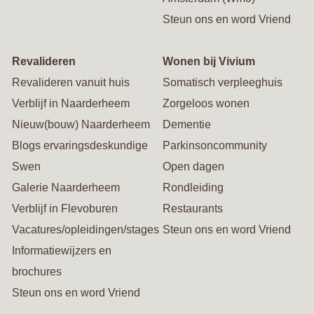
Steun ons en word Vriend
Revalideren
Wonen bij Vivium
Revalideren vanuit huis
Somatisch verpleeghuis
Verblijf in Naarderheem
Zorgeloos wonen
Nieuw(bouw) Naarderheem
Dementie
Blogs ervaringsdeskundige
Parkinsoncommunity
Swen
Open dagen
Galerie Naarderheem
Rondleiding
Verblijf in Flevoburen
Restaurants
Vacatures/opleidingen/stages
Steun ons en word Vriend
Informatiewijzers en
brochures
Steun ons en word Vriend