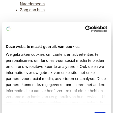
Naarderheem
Zorg aan huis
Deze website maakt gebruik van cookies
We gebruiken cookies om content en advertenties te
personaliseren, om functies voor social media te bieden
en om ons websiteverkeer te analyseren. Ook delen we
informatie over uw gebruik van onze site met onze
Bel onze
partners voor social media, adverteren en analyse. Deze
klantenservice
partners kunnen deze gegevens combineren met andere
(035) 6 924 924 of
informatie die u aan ze heeft verstrekt of die ze hebben
mail
ons
verzameld op basis van uw gebruik van hun services. U
gaat akkoord met onze cookies als u onze website blijft
gebruiken.
Toestemmingsselectie