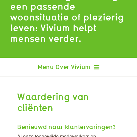
een passende
woonsituatie of plezierig
leven: Vivium helpt
mensen verder.
Over Vivium
Waardering van cliënten
Waardering van
Certificering
Klachten
cliënten
Dienstverleningsovereenkomst
en Algemene Voorwaarden
Benieuwd naar klantervaringen?
Wet Zorg en Dwang
Inspectierapporten
Al onze toegewijde medewerkers en