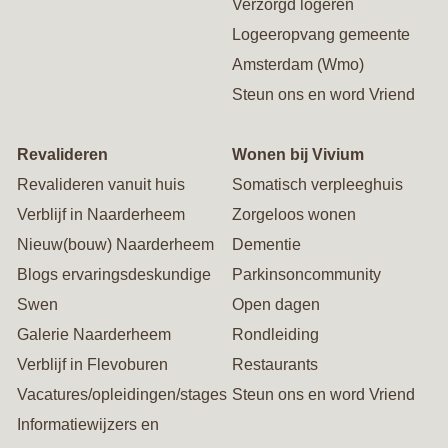
Verzorgd logeren
Logeeropvang gemeente
Amsterdam (Wmo)
Steun ons en word Vriend
Revalideren
Wonen bij Vivium
Revalideren vanuit huis
Somatisch verpleeghuis
Verblijf in Naarderheem
Zorgeloos wonen
Nieuw(bouw) Naarderheem
Dementie
Blogs ervaringsdeskundige
Parkinsoncommunity
Swen
Open dagen
Galerie Naarderheem
Rondleiding
Verblijf in Flevoburen
Restaurants
Vacatures/opleidingen/stages
Steun ons en word Vriend
Informatiewijzers en