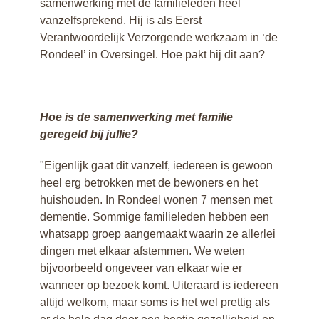
samenwerking met de familieleden heel
Medewerkers en
vanzelfsprekend. Hij is als Eerst
vrijwilligers
Verantwoordelijk Verzorgende werkzaam in ‘de
Samenwerking met
Rondeel’ in Oversingel. Hoe pakt hij dit aan?
familie
Geestelijke
Verzorging
Zorgindicatie en
Hoe is de samenwerking met familie
aanmelden
geregeld bij jullie?
Zorg voor vrijheid
Wat zeggen onze
"Eigenlijk gaat dit vanzelf, iedereen is gewoon
klanten
heel erg betrokken met de bewoners en het
Kwaliteit
huishouden. In Rondeel wonen 7 mensen met
Nieuws
dementie. Sommige familieleden hebben een
Meer weten over
whatsapp groep aangemaakt waarin ze allerlei
dementie?
dingen met elkaar afstemmen. We weten
Vrijwilligerswerk bij
bijvoorbeeld ongeveer van elkaar wie er
mensen met
wanneer op bezoek komt. Uiteraard is iedereen
dementie
altijd welkom, maar soms is het wel prettig als
Be - werkbezoeken