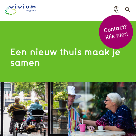
Voorle
Cont
act?
Menu
Klik hier!
Een nieuw thuis maak je
samen