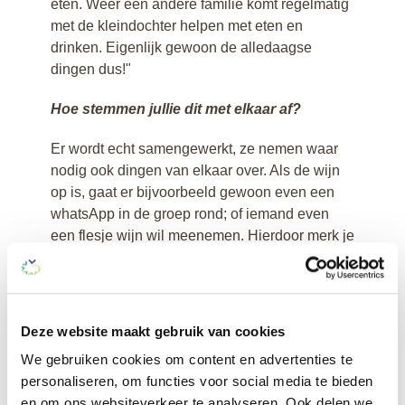
eten. Weer een andere familie komt regelmatig
met de kleindochter helpen met eten en
drinken. Eigenlijk gewoon de alledaagse
dingen dus!"
Hoe stemmen jullie dit met elkaar af?
Er wordt echt samengewerkt, ze nemen waar
nodig ook dingen van elkaar over. Als de wijn
op is, gaat er bijvoorbeeld gewoon even een
whatsApp in de groep rond; of iemand even
een flesje wijn wil meenemen. Hierdoor merk je
dat iedereen heel betrokken is. Dat maakt dat
er een hechte band is én een goede sfeer
hangt. Als er kleinkinderen zijn of als mensen
huisdieren hebben, mogen ze die ook altijd
Deze website maakt gebruik van cookies
meenemen, bewoners genieten daar erg van.
We gebruiken cookies om content en advertenties te
Laatst kwam de dochter van een bewoner
personaliseren, om functies voor social media te bieden
vragen of er eventueel budget was om het
en om ons websiteverkeer te analyseren. Ook delen we