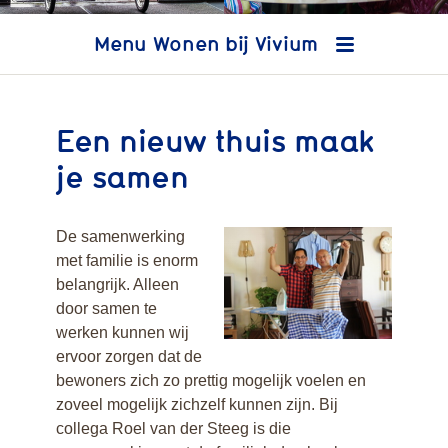
Wonen bij Vivium
Een nieuw thuis maak
je samen
Woonlocaties
dementie
De samenwerking
Wonen in Leefstijl
met familie is enorm
Informatie en
belangrijk. Alleen
brochures
door samen te
Cliëntportaal wonen
werken kunnen wij
met dementie -
ervoor zorgen dat de
PUUR. van jou
bewoners zich zo prettig mogelijk voelen en
Restaurants
zoveel mogelijk zichzelf kunnen zijn. Bij
Activiteiten
collega Roel van der Steeg is die
Leefplezier