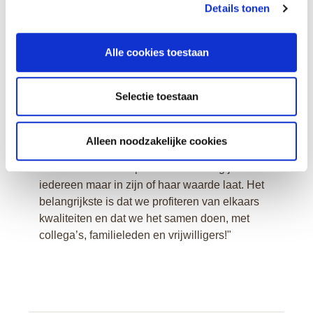
iedereen elkaar heel goed kent. Zowel de
Details tonen
collega’s onderling, als de bewoners en familie
weten wat ze aan elkaar hebben. Ik maak ook
altijd een praatje met de familieleden. Dit maakt
Alle cookies toestaan
dat de sfeer heel open en vertrouwd is.
Natuurlijk zijn er zaken die soms wat minder
Selectie toestaan
lekker lopen, of gaat er wel eens wat mis. Maar
als familie ergens mee zit, dan spreken ze ons
daar gewoon op aan. Door de sfeer van
Alleen noodzakelijke cookies
vertrouwen en de korte lijnen is daar ook ruimte
voor en is alles bespreekbaar. Zolang je
iedereen maar in zijn of haar waarde laat. Het
belangrijkste is dat we profiteren van elkaars
kwaliteiten en dat we het samen doen, met
collega’s, familieleden en vrijwilligers!"