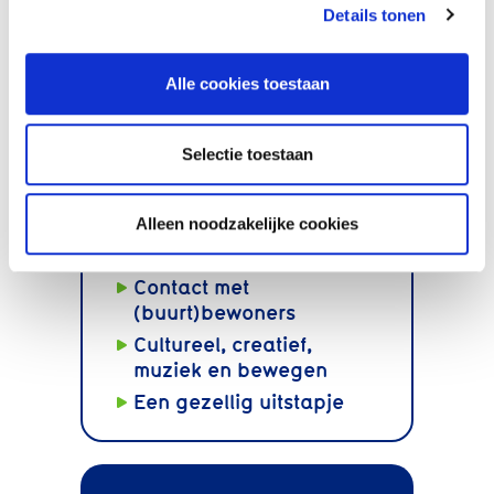
Details tonen
Sta marketing-cookies toe
om deze video te
zien.
Alle cookies toestaan
Selectie toestaan
Alleen noodzakelijke cookies
Doen waar u zelf voor
kiest
Contact met
(buurt)bewoners
Cultureel, creatief,
muziek en bewegen
Een gezellig uitstapje