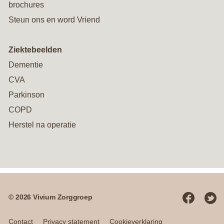
brochures
Steun ons en word Vriend
Ziektebeelden
Dementie
CVA
Parkinson
COPD
Herstel na operatie
© 2026 Vivium Zorggroep
Social
media
Contact
Privacy statement
Cookieverklaring