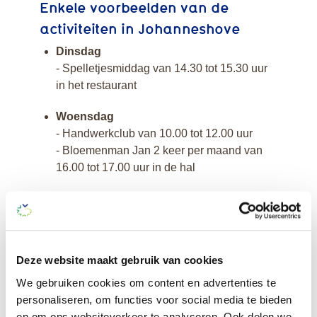
Enkele voorbeelden van de
activiteiten in Johanneshove
Dinsdag
- Spelletjesmiddag van 14.30 tot 15.30 uur
in het restaurant
Woensdag
- Handwerkclub van 10.00 tot 12.00 uur
- Bloemenman Jan 2 keer per maand van
16.00 tot 17.00 uur in de hal
Donderdag
- Wandelclub van 14.00 tot 16.00 uur
- Bingo 1x per maand
Deze website maakt gebruik van cookies
Vrijdag
We gebruiken cookies om content en advertenties te
- Stoelgymnastiek van 11.00 tot 11.45 uur in
personaliseren, om functies voor social media te bieden
de van Wulfenzaal
en om ons websiteverkeer te analyseren. Ook delen we