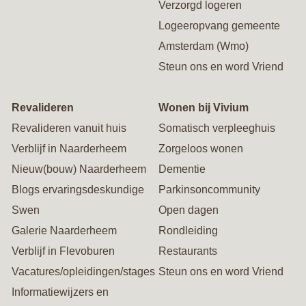
Verzorgd logeren
Logeeropvang gemeente
Amsterdam (Wmo)
Steun ons en word Vriend
Revalideren
Wonen bij Vivium
Revalideren vanuit huis
Somatisch verpleeghuis
Verblijf in Naarderheem
Zorgeloos wonen
Nieuw(bouw) Naarderheem
Dementie
Blogs ervaringsdeskundige
Parkinsoncommunity
Swen
Open dagen
Galerie Naarderheem
Rondleiding
Verblijf in Flevoburen
Restaurants
Vacatures/opleidingen/stages
Steun ons en word Vriend
Informatiewijzers en