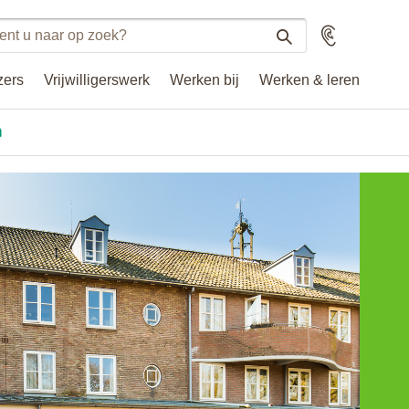
n
Voorlezen
n
zers
Vrijwilligerswerk
Werken bij
Werken & leren
.nl
n