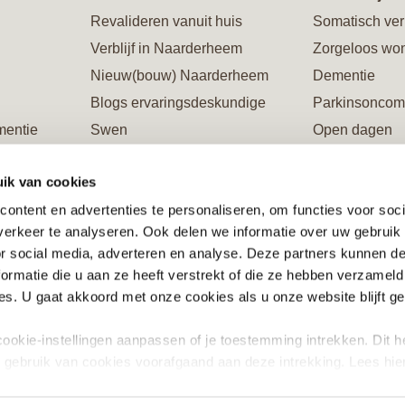
Revalideren vanuit huis
Somatisch ver
Verblijf in Naarderheem
Zorgeloos wo
Nieuw(bouw) Naarderheem
Dementie
Blogs ervaringsdeskundige
Parkinsoncom
mentie
Swen
Open dagen
Galerie Naarderheem
Rondleiding
ik van cookies
ing
Verblijf in Flevoburen
Restaurants
ontent en advertenties te personaliseren, om functies voor soci
Vacatures/opleidingen/stages
Steun ons en 
erkeer te analyseren. Ook delen we informatie over uw gebruik
ente
Informatiewijzers en brochures
or social media, adverteren en analyse. Deze partners kunnen 
Steun ons en word Vriend
ormatie die u aan ze heeft verstrekt of die ze hebben verzameld
riend
s. U gaat akkoord met onze cookies als u onze website blijft ge
ookie-instellingen aanpassen of je toestemming intrekken. Dit h
g gebruik van cookies voorafgaand aan deze intrekking. Lees hie