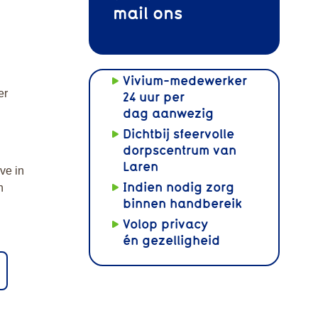
mail
ons
Vivium-medewerker
er
24 uur per
dag aanwezig
Dichtbij sfeervolle
dorpscentrum van
Laren
ve in
Indien nodig zorg
n
binnen handbereik
Volop privacy
én gezelligheid