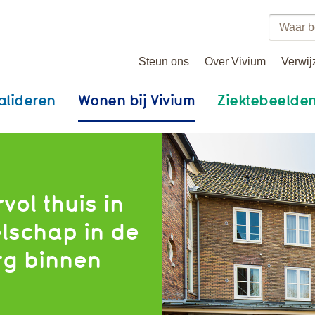
Zoeke
binne
Steun ons
Over Vivium
Verwij
vivium
alideren
Wonen bij Vivium
Ziektebeelde
vol thuis in
elschap in de
org binnen