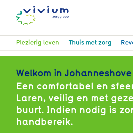
Plezierig leven
Thuis met zorg
Rev
Welkom in Johanneshove
Een comfortabel en sfeer
Laren, veilig en met gez
buurt. Indien nodig is z
handbereik.