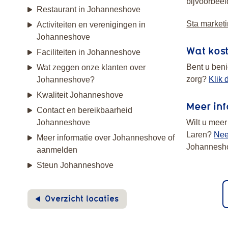
bijvoorbeel
Restaurant in Johanneshove
Sta marketi
Activiteiten en verenigingen in
Johanneshove
Wat kos
Faciliteiten in Johanneshove
Bent u ben
Wat zeggen onze klanten over
zorg?
Klik 
Johanneshove?
Kwaliteit Johanneshove
Meer inf
Contact en bereikbaarheid
Johanneshove
Wilt u meer
Laren?
Nee
Meer informatie over Johanneshove of
Johannesho
aanmelden
Steun Johanneshove
Overzicht locaties