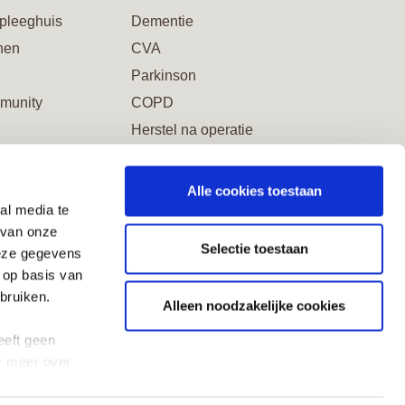
pleeghuis
Dementie
nen
CVA
Parkinson
munity
COPD
Herstel na operatie
Alle cookies toestaan
al media te
word Vriend
 van onze
Selectie toestaan
deze gegevens
 op basis van
bruiken.
Alleen noodzakelijke cookies
eeft geen
r meer over