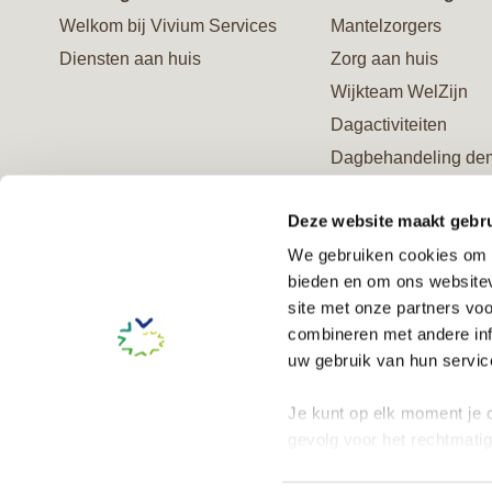
Welkom bij Vivium Services
Mantelzorgers
Diensten aan huis
Zorg aan huis
Wijkteam WelZijn
Dagactiviteiten
Dagbehandeling de
Ontmoetingscentrum
Deze website maakt gebru
Advies en behandel
We gebruiken cookies om c
Verzorgd logeren
bieden en om ons websitev
Logeeropvang geme
site met onze partners vo
Amsterdam (Wmo)
combineren met andere inf
Steun ons en word V
uw gebruik van hun service
Je kunt op elk moment je c
gevolg voor het rechtmati
onze
cookieverklaring