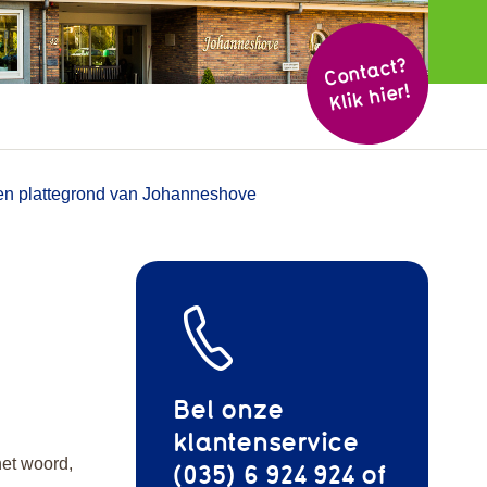
Cont
act?
Klik hier!
 en plattegrond van Johanneshove
Bel onze
klantenservice
het woord,
(035) 6 924 924 of