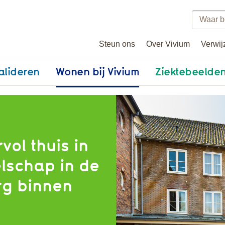
Zoeke
binne
Steun ons
Over Vivium
Verwij
vivium
alideren
Wonen bij Vivium
Ziektebeelde
vol thuis in
elschap in de
org binnen