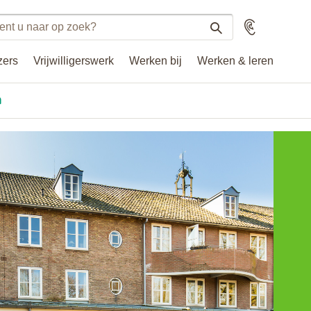
n
Voorlezen
n
zers
Vrijwilligerswerk
Werken bij
Werken & leren
.nl
n