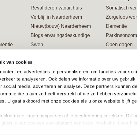
Revalideren vanuit huis
Somatisch ver
Verblijf in Naarderheem
Zorgeloos wo
Nieuw(bouw) Naarderheem
Dementie
Blogs ervaringsdeskundige
Parkinsoncom
mentie
Swen
Open dagen
Galerie Naarderheem
Rondleiding
ik van cookies
ing
Verblijf in Flevoburen
Restaurants
ontent en advertenties te personaliseren, om functies voor soci
Vacatures/opleidingen/stages
Steun ons en 
erkeer te analyseren. Ook delen we informatie over uw gebruik
ente
Informatiewijzers en brochures
or social media, adverteren en analyse. Deze partners kunnen 
Steun ons en word Vriend
ormatie die u aan ze heeft verstrekt of die ze hebben verzameld
riend
s. U gaat akkoord met onze cookies als u onze website blijft ge
ookie-instellingen aanpassen of je toestemming intrekken. Dit h
g gebruik van cookies voorafgaand aan deze intrekking. Lees hie