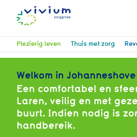
Plezierig leven
Thuis met zorg
Rev
Welkom in Johanneshove
Een comfortabel en sfeer
Laren, veilig en met gez
buurt. Indien nodig is z
handbereik.