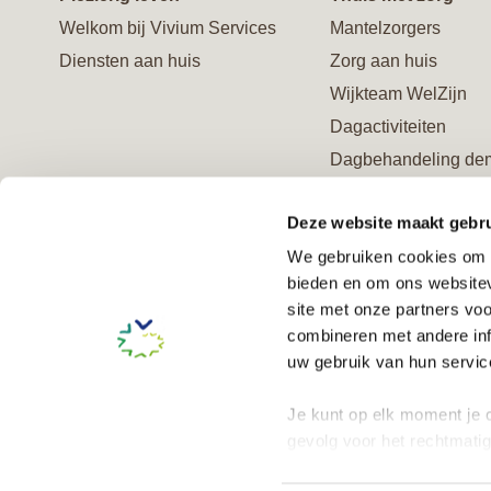
Welkom bij Vivium Services
Mantelzorgers
Diensten aan huis
Zorg aan huis
Wijkteam WelZijn
Dagactiviteiten
Dagbehandeling de
Ontmoetingscentrum
Deze website maakt gebru
Advies en behandel
We gebruiken cookies om c
Verzorgd logeren
bieden en om ons websitev
Logeeropvang geme
site met onze partners vo
Amsterdam (Wmo)
combineren met andere inf
Steun ons en word V
uw gebruik van hun service
Je kunt op elk moment je c
gevolg voor het rechtmati
onze
cookieverklaring