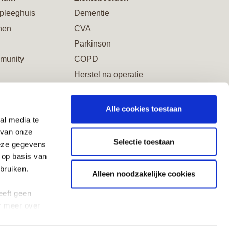
pleeghuis
Dementie
nen
CVA
Parkinson
munity
COPD
Herstel na operatie
Alle cookies toestaan
al media te
word Vriend
 van onze
Selectie toestaan
deze gegevens
 op basis van
bruiken.
Alleen noodzakelijke cookies
eeft geen
r meer over