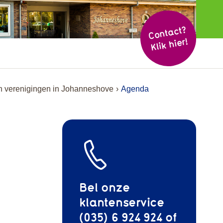
Cont
act?
Klik hier!
 en verenigingen in Johanneshove
Agenda
Bel onze
klantenservice
(035) 6 924 924 of