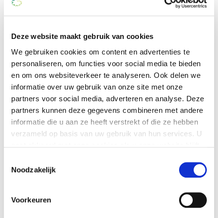
telefoonnummer (035) 646 47 00 of per e-mail
op
restauranttor@vivium.nl
.
Deze website maakt gebruik van cookies
Allergenen
We gebruiken cookies om content en advertenties te
Het kan zijn dat onze
personaliseren, om functies voor social media te bieden
gerechten allergenen
en om ons websiteverkeer te analyseren. Ook delen we
bevatten. Heeft u een
informatie over uw gebruik van onze site met onze
allergie? Meld het ons!
partners voor social media, adverteren en analyse. Deze
Wij overleggen met de
partners kunnen deze gegevens combineren met andere
koks en kijken of we
informatie die u aan ze heeft verstrekt of die ze hebben
aan uw wensen
verzameld op basis van uw gebruik van hun services. U
kunnen voldoen.
gaat akkoord met onze cookies als u onze website blijft
gebruiken.
Toestemmingsselectie
Noodzakelijk
Je kunt op elk moment je cookie-instellingen aanpassen
of je toestemming intrekken. Dit heeft geen gevolg voor
Voorkeuren
het rechtmatig gebruik van cookies voorafgaand aan
deze intrekking. Lees hier meer over onze