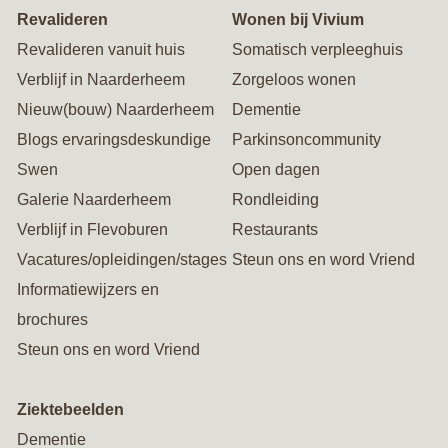
Revalideren
Wonen bij Vivium
Revalideren vanuit huis
Somatisch verpleeghuis
Verblijf in Naarderheem
Zorgeloos wonen
Nieuw(bouw) Naarderheem
Dementie
Blogs ervaringsdeskundige
Parkinsoncommunity
Swen
Open dagen
Galerie Naarderheem
Rondleiding
Verblijf in Flevoburen
Restaurants
Vacatures/opleidingen/stages
Steun ons en word Vriend
Informatiewijzers en
brochures
Steun ons en word Vriend
Ziektebeelden
Dementie