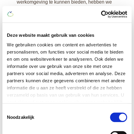
werkomgeving te kunnen bieden, hebben we
een aantal huisregels opgesteld.
Huisregels
Deze website maakt gebruik van cookies
We gebruiken cookies om content en advertenties te
personaliseren, om functies voor social media te bieden
en om ons websiteverkeer te analyseren. Ook delen we
Tarieven aanvullende diensten
informatie over uw gebruik van onze site met onze
partners voor social media, adverteren en analyse. Deze
Bij De Dennen werken we met een aantal
partners kunnen deze gegevens combineren met andere
aanvullende diensten. Bekijk de actuele
informatie die u aan ze heeft verstrekt of die ze hebben
tarieven in het document.
verzameld op basis van uw gebruik van hun services. U
gaat akkoord met onze cookies als u onze website blijft
gebruiken.
Toestemmingsselectie
Prijslijst DD
Noodzakelijk
Je kunt op elk moment je cookie-instellingen aanpassen
of je toestemming intrekken. Dit heeft geen gevolg voor