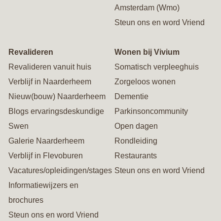
Amsterdam (Wmo)
Steun ons en word Vriend
Revalideren
Wonen bij Vivium
Revalideren vanuit huis
Somatisch verpleeghuis
Verblijf in Naarderheem
Zorgeloos wonen
Nieuw(bouw) Naarderheem
Dementie
Blogs ervaringsdeskundige
Parkinsoncommunity
Swen
Open dagen
Galerie Naarderheem
Rondleiding
Verblijf in Flevoburen
Restaurants
Vacatures/opleidingen/stages
Steun ons en word Vriend
Informatiewijzers en
brochures
Steun ons en word Vriend