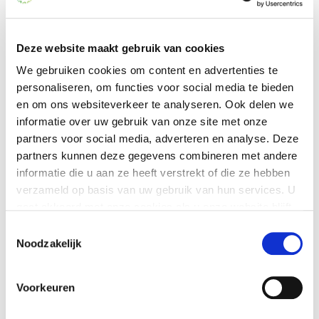
maken van een uitgebreid en gevarieerd
aanbod van Johanneshove.
Deze website maakt gebruik van cookies
Wat dacht u bijvoorbeeld van een
We gebruiken cookies om content en advertenties te
muzikale bijeenkomst, een optreden van Diva
personaliseren, om functies voor social media te bieden
Dichtbij of lid worden van de kookclub of
en om ons websiteverkeer te analyseren. Ook delen we
bloemschikken? U onderneemt de activiteiten
informatie over uw gebruik van onze site met onze
waar u van houdt.
partners voor social media, adverteren en analyse. Deze
partners kunnen deze gegevens combineren met andere
Voor meer informatie kunt u altijd even
informatie die u aan ze heeft verstrekt of die ze hebben
binnenwandelen bij de collega´s van het team
verzameld op basis van uw gebruik van hun services. U
welzijn. Ook als u meer informatie wilt, of een
gaat akkoord met onze cookies als u onze website blijft
advies op maat, helpen zij u graag verder. Wij
gebruiken.
hopen u te mogen begroeten tijdens één van
Toestemmingsselectie
onze activiteiten!
Noodzakelijk
Je kunt op elk moment je cookie-instellingen aanpassen
of je toestemming intrekken. Dit heeft geen gevolg voor
Contact Uitbureau De Stichtse Hof
Voorkeuren
het rechtmatig gebruik van cookies voorafgaand aan
en De Dennen:
deze intrekking. Lees hier meer over onze