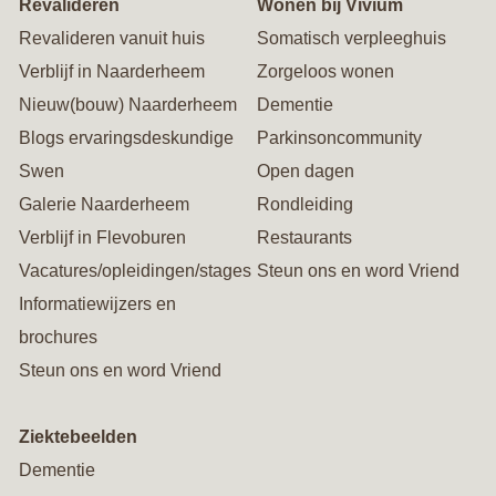
Revalideren
Wonen bij Vivium
Revalideren vanuit huis
Somatisch verpleeghuis
Verblijf in Naarderheem
Zorgeloos wonen
Nieuw(bouw) Naarderheem
Dementie
Blogs ervaringsdeskundige
Parkinsoncommunity
Swen
Open dagen
Galerie Naarderheem
Rondleiding
Verblijf in Flevoburen
Restaurants
Vacatures/opleidingen/stages
Steun ons en word Vriend
Informatiewijzers en
brochures
Steun ons en word Vriend
Ziektebeelden
Dementie