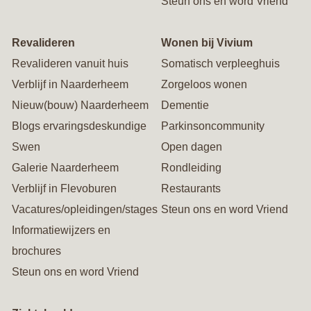
Steun ons en word Vriend
Revalideren
Wonen bij Vivium
Revalideren vanuit huis
Somatisch verpleeghuis
Verblijf in Naarderheem
Zorgeloos wonen
Nieuw(bouw) Naarderheem
Dementie
Blogs ervaringsdeskundige
Parkinsoncommunity
Swen
Open dagen
Galerie Naarderheem
Rondleiding
Verblijf in Flevoburen
Restaurants
Vacatures/opleidingen/stages
Steun ons en word Vriend
Informatiewijzers en
brochures
Steun ons en word Vriend