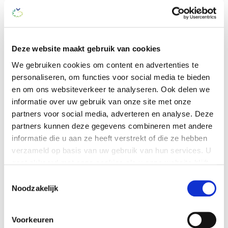
secretariaat op telefoonnummer (020) 5 461
602.
Lokale Cliëntenraad
Deze website maakt gebruik van cookies
De Lokale Cliëntenraad bestaat uit:
We gebruiken cookies om content en advertenties te
personaliseren, om functies voor social media te bieden
vertegenwoordigers namens de cliënten
en om ons websiteverkeer te analyseren. Ook delen we
van de PG-groepswoningen
informatie over uw gebruik van onze site met onze
een vrijwilliger namens de vrijwilligers
partners voor social media, adverteren en analyse. Deze
een voorzitter aangesteld door of gekozen
partners kunnen deze gegevens combineren met andere
uit leden van de Cliëntenraad.
informatie die u aan ze heeft verstrekt of die ze hebben
Leden van de Cliëntenraad Torendael
verzameld op basis van uw gebruik van hun services. U
gaat akkoord met onze cookies als u onze website blijft
Shanti Farshidzad (tijdelijk voorzitter)
gebruiken.
Toestemmingsselectie
Els Sonepouse
Noodzakelijk
Desiree Severijnse
Je kunt op elk moment je cookie-instellingen aanpassen
Johan Veneman
of je toestemming intrekken. Dit heeft geen gevolg voor
Voorkeuren
Hans van Schie
het rechtmatig gebruik van cookies voorafgaand aan