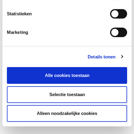
deze intrekking. Lees hier meer over onze
Cliëntenraad
cookieverklaring
Statistieken
Marketing
Details tonen
Alle cookies toestaan
Selectie toestaan
Alleen noodzakelijke cookies