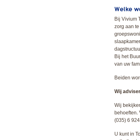
Welke w
Bij Vivium 
zorg aan te
groepswoni
slaapkamer
dagstructuu
Bij het Buu
van uw fami
Beiden wor
Wij advise
Wij bekijk
behoeften. 
(035) 6 924
U kunt in T