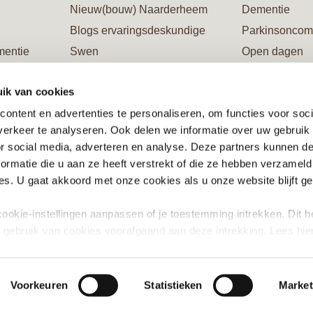
Nieuw(bouw) Naarderheem
Dementie
Blogs ervaringsdeskundige
Parkinsoncom
mentie
Swen
Open dagen
Galerie Naarderheem
Rondleiding
ik van cookies
ing
Verblijf in Flevoburen
Restaurants
ontent en advertenties te personaliseren, om functies voor soci
Vacatures/opleidingen/stages
Steun ons en 
erkeer te analyseren. Ook delen we informatie over uw gebruik
ente
Informatiewijzers en brochures
or social media, adverteren en analyse. Deze partners kunnen 
Steun ons en word Vriend
ormatie die u aan ze heeft verstrekt of die ze hebben verzameld
riend
s. U gaat akkoord met onze cookies als u onze website blijft ge
ookie-instellingen aanpassen of je toestemming intrekken. Dit h
g gebruik van cookies voorafgaand aan deze intrekking. Lees hie
ement
Cookieverklaring
Naar Viviumnet
Algemene voo
Voorkeuren
Statistieken
Market