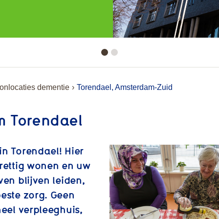
nlocaties dementie
Torendael, Amsterdam-Zuid
m Torendael
n Torendael! Hier
prettig wonen en uw
ven blijven leiden,
este zorg. Geen
neel verpleeghuis,