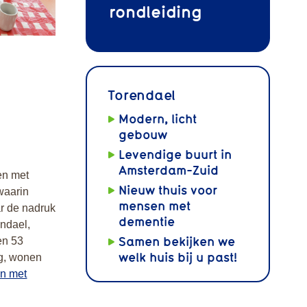
rondleiding
Torendael
Modern, licht
gebouw
Levendige buurt in
Amsterdam-Zuid
en met
Nieuw thuis voor
waarin
mensen met
r de nadruk
dementie
endael,
Samen bekijken we
en 53
welk huis bij u past!
rg, wonen
en met