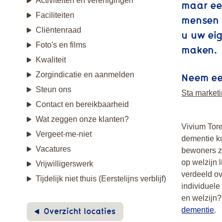
Activiteiten en verenigingen
maar ee
Faciliteiten
mensen 
Cliëntenraad
u uw ei
Foto's en films
maken.
Kwaliteit
Zorgindicatie en aanmelden
Neem een
Steun ons
Sta marketi
Contact en bereikbaarheid
Wat zeggen onze klanten?
Vivium Tor
Vergeet-me-niet
dementie k
Vacatures
bewoners z
op welzijn 
Vrijwilligerswerk
verdeeld o
Tijdelijk niet thuis (Eerstelijns verblijf)
individuele
en welzijn?
Overzicht locaties
dementie
.