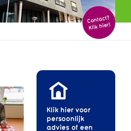
Cont
act?
Klik hier!
Klik hier voor
persoonlijk
advies of een