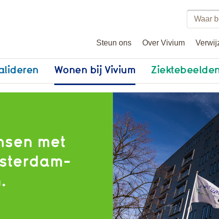
Zoeke
binne
Steun ons
Over Vivium
Verwij
vivium
alideren
Wonen bij Vivium
Ziektebeelde
nsen met
msterdam-
.