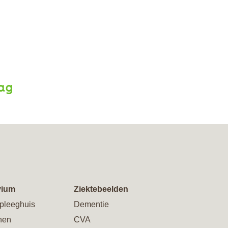
aag
vium
Ziektebeelden
pleeghuis
Dementie
nen
CVA