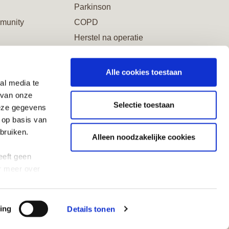
Parkinson
munity
COPD
Herstel na operatie
Alle cookies toestaan
al media te
word Vriend
 van onze
Selectie toestaan
deze gegevens
 op basis van
bruiken.
Alleen noodzakelijke cookies
eeft geen
r meer over
rwaarden
ing
Details tonen