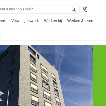
n
Voorlezen
n
zers
Vrijwilligerswerk
Werken bij
Werken & leren
.nl
n