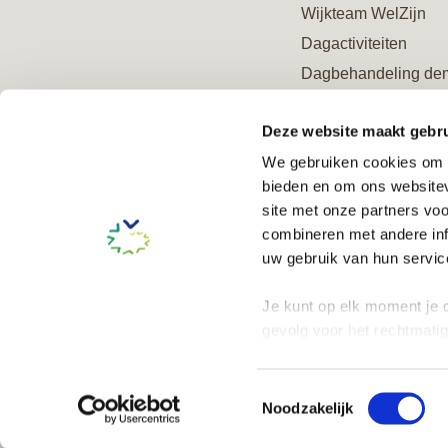
Wijkteam WelZijn
Dagactiviteiten
Dagbehandeling de
Ontmoetingscentrum
Deze website maakt gebru
Advies en behandel
We gebruiken cookies om c
Verzorgd logeren
bieden en om ons websitev
Logeeropvang geme
site met onze partners vo
Amsterdam (Wmo)
combineren met andere inf
Steun ons en word V
uw gebruik van hun service
Je kunt op elk moment je c
gevolg voor het rechtmati
onze
cookieverklaring
Toestemmingsselectie
© 2026 Vivium Zorggroep
Social
Contact
Privacy stat
Noodzakelijk
media