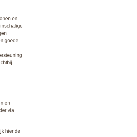
wonen en
einschalige
gen
een goede
ersteuning
chtbij.
en en
der via
jk hier de