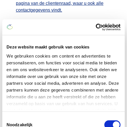
pagina van de clientenraad, waar u ook alle
contactgegevens vindt.
Ga naar het overzicht
Deze website maakt gebruik van cookies
We gebruiken cookies om content en advertenties te
personaliseren, om functies voor social media te bieden
en om ons websiteverkeer te analyseren. Ook delen we
informatie over uw gebruik van onze site met onze
partners voor social media, adverteren en analyse. Deze
partners kunnen deze gegevens combineren met andere
Klik hier voor
informatie die u aan ze heeft verstrekt of die ze hebben
persoonlijk advies
verzameld op basis van uw gebruik van hun services. U
gaat akkoord met onze cookies als u onze website blijft
of een rondleiding
gebruiken.
Toestemmingsselectie
Noodzakelijk