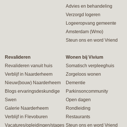
Advies en behandeling
Verzorgd logeren
Logeeropvang gemeente
Amsterdam (Wmo)
Steun ons en word Vriend
Revalideren
Wonen bij Vivium
Revalideren vanuit huis
Somatisch verpleeghuis
Verblijf in Naarderheem
Zorgeloos wonen
Nieuw(bouw) Naarderheem
Dementie
Blogs ervaringsdeskundige
Parkinsoncommunity
Swen
Open dagen
Galerie Naarderheem
Rondleiding
Verblijf in Flevoburen
Restaurants
Vacatures/opleidingen/stages
Steun ons en word Vriend