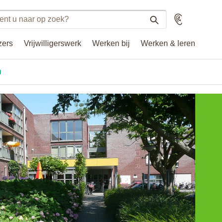
n
Voorlezen
n
zers
Vrijwilligerswerk
Werken bij
Werken & leren
.nl
n