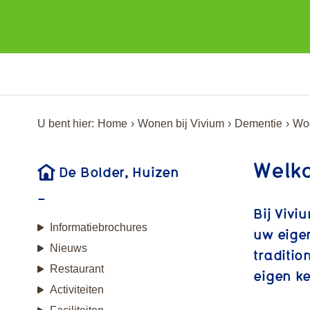
U bent hier:
Home
Wonen bij Vivium
Dementie
Woo
Welko
De Bolder, Huizen
Bij Vivi
Informatiebrochures
uw eigen
Nieuws
traditio
Restaurant
eigen k
Activiteiten