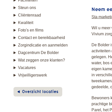
Faciliteiten
Steun ons
Neem een
Cliëntenraad
Sta marketi
Kwaliteit
Wil u meer 
Foto's en films
Vivium zor
Contact en bereikbaarheid
De Bolder i
Zorgindicatie en aanmelden
activiteite
Dagcentrum De Bolder
gelegen. He
Wat zeggen onze klanten?
water, bos
Vacatures
eigen kame
in verschi
Vrijwilligerswerk
tweekamera
gedeelde, 
Overzicht locaties
Bewoners k
prachtige b
Parel, het 