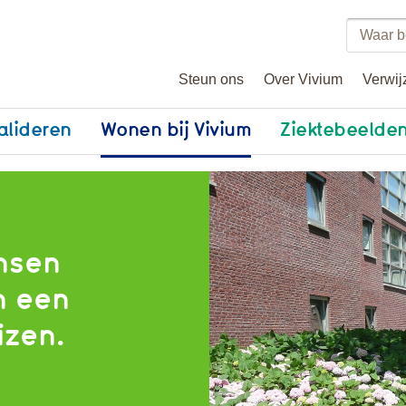
Zoeke
binne
Steun ons
Over Vivium
Verwij
vivium
alideren
Wonen bij Vivium
Ziektebeelde
nsen
n een
izen.