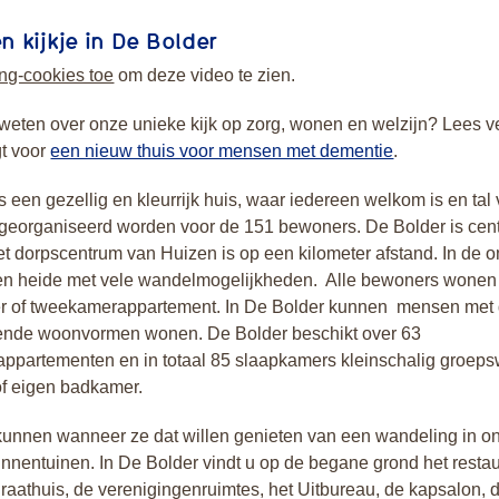
 kijkje in De Bolder
ng-cookies toe
om deze video te zien.
weten over onze unieke kijk op zorg, wonen en welzijn? Lees v
gt voor
een nieuw thuis voor mensen met dementie
.
s een gezellig en kleurrijk huis, waar iedereen welkom is en tal
n georganiseerd worden voor de 151 bewoners. De Bolder is cen
t dorpscentrum van Huizen is op een kilometer afstand. In de 
 en heide met vele wandelmogelijkheden. Alle bewoners wonen
r of tweekamerappartement. In De Bolder kunnen mensen met
llende woonvormen wonen. De Bolder beschikt over 63
ppartementen en in totaal 85 slaapkamers kleinschalig groep
of eigen badkamer.
unnen wanneer ze dat willen genieten van een wandeling in o
innentuinen. In De Bolder vindt u op de begane grond het resta
Praathuis, de verenigingenruimtes, het Uitbureau, de kapsalon, 