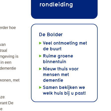
rondleiding
erder hoe
De Bolder
Veel ontmoeting met
 van
de buurt
traal
Ruime groene
omgeving is
binnentuin
 in een
Nieuw thuis voor
 dementie
mensen met
dementie
swonen, met
Samen bekijken we
welk huis bij u past!
nze
urant De
de