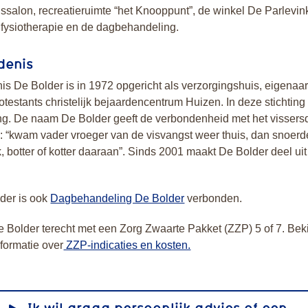
salon, recreatieruimte “het Knooppunt”, de winkel De Parlevink
 fysiotherapie en de dagbehandeling.
denis
s De Bolder is in 1972 opgericht als verzorgingshuis, eigenaa
rotestants christelijk bejaardencentrum Huizen. In deze stichting
ing. De naam De Bolder geeft de verbondenheid met het vissers
 “kwam vader vroeger van de visvangst weer thuis, dan snoerde
alk, botter of kotter daaraan”. Sinds 2001 maakt De Bolder deel ui
der is ook
Dagbehandeling De Bolder
verbonden.
e Bolder terecht met een Zorg Zwaarte Pakket (ZZP) 5 of 7. Beki
nformatie over
ZZP-indicaties en kosten.
Ik wil graag persoonlijk advies of een