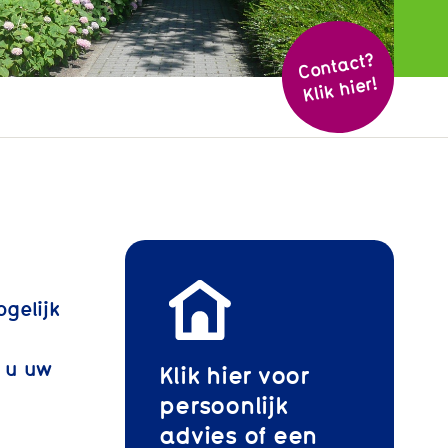
Cont
act?
Klik hier!
ogelijk
r u uw
Klik hier voor
persoonlijk
advies of een