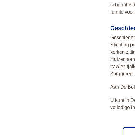
schoonheids
ruimte voor
Geschie
Geschiedeni
Stichting p
kerken zitt
Huizen aan:
trawler, tj
Zorggroep.
Aan De Bol
U kunt in D
volledige i