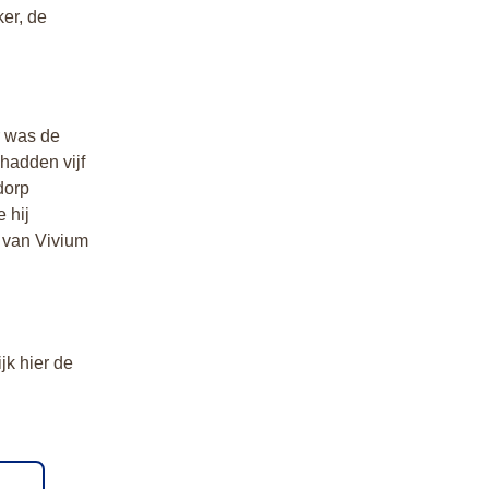
er, de
r was de
 hadden vijf
dorp
 hij
t van Vivium
jk hier de