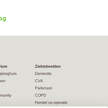
aag
vium
Ziektebeelden
pleeghuis
Dementie
nen
CVA
Parkinson
munity
COPD
Herstel na operatie