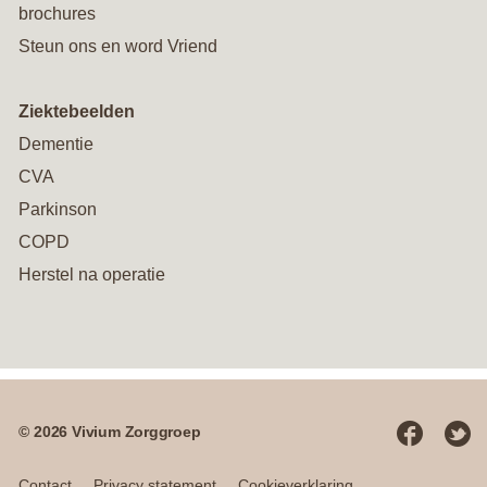
brochures
Steun ons en word Vriend
Ziektebeelden
Dementie
CVA
Parkinson
COPD
Herstel na operatie
© 2026 Vivium Zorggroep
Social
media
Contact
Privacy statement
Cookieverklaring