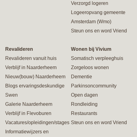
Verzorgd logeren
Logeeropvang gemeente
Amsterdam (Wmo)
Steun ons en word Vriend
Revalideren
Wonen bij Vivium
Revalideren vanuit huis
Somatisch verpleeghuis
Verblijf in Naarderheem
Zorgeloos wonen
Nieuw(bouw) Naarderheem
Dementie
Blogs ervaringsdeskundige
Parkinsoncommunity
Swen
Open dagen
Galerie Naarderheem
Rondleiding
Verblijf in Flevoburen
Restaurants
Vacatures/opleidingen/stages
Steun ons en word Vriend
Informatiewijzers en