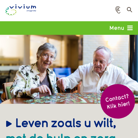
Voorle
Menu
Cont
act?
Klik hier!
Leven zoals u wilt,
met de hulp en zorg