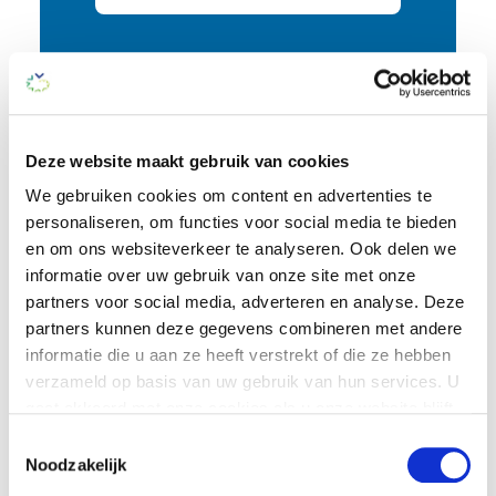
Wonen bij Vivium
Deze website maakt gebruik van cookies
We gebruiken cookies om content en advertenties te
personaliseren, om functies voor social media te bieden
en om ons websiteverkeer te analyseren. Ook delen we
informatie over uw gebruik van onze site met onze
partners voor social media, adverteren en analyse. Deze
partners kunnen deze gegevens combineren met andere
informatie die u aan ze heeft verstrekt of die ze hebben
verzameld op basis van uw gebruik van hun services. U
gaat akkoord met onze cookies als u onze website blijft
gebruiken.
Toestemmingsselectie
Noodzakelijk
Je kunt op elk moment je cookie-instellingen aanpassen