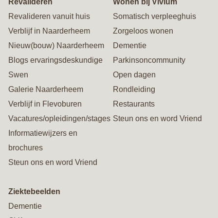
Revalideren
Wonen bij Vivium
Revalideren vanuit huis
Somatisch verpleeghuis
Verblijf in Naarderheem
Zorgeloos wonen
Nieuw(bouw) Naarderheem
Dementie
Blogs ervaringsdeskundige
Parkinsoncommunity
Swen
Open dagen
Galerie Naarderheem
Rondleiding
Verblijf in Flevoburen
Restaurants
Vacatures/opleidingen/stages
Steun ons en word Vriend
Informatiewijzers en
brochures
Steun ons en word Vriend
Ziektebeelden
Dementie