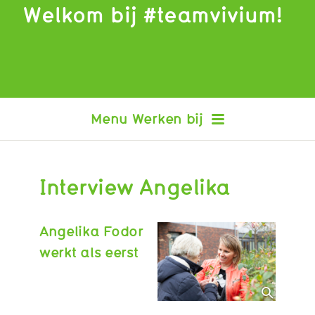
Welkom bij #teamvivium!
Werken bij
Interview Angelika
Interview Tjarda
Interview Samantha
Interview Angelique
Angelika Fodor
Interview Francis
werkt als eerst
Interview Nikki
Interview Jessica
Interview Karin
Interview William