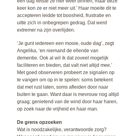
een dag fietste ze hier weer binnen, maar deze
Interview Benito
keer kon ze er niet meer uit.’ Haar moeite dit te
Interview Eskeline
accepteren leidde tot boosheid, frustratie en
Interview Eline en
uitte zich in onbegrepen gedrag. Dat werd
Nancy
extremer na zijn overlijden.
Interview Jennifer
Interview Lútsen
‘Je gunt iedereen een mooie, oude dag’, zegt
Interview Sheralyn
Angelika, ‘en niemand de ellende van
Interview Lydia
dementie. Ook al wil ik dat zoveel mogelijk
Interview Marion en
faciliteren en bieden, dat valt niet altijd mee.’
Marjon
Met goed observeren probeert ze signalen op
te vangen om op in te spelen: soms betekent
dat met rust laten, soms afleiden door naar
buiten te gaan. Want daar is mevrouw nog altijd
graag; genietend van de wind door haar haren,
op zoek naar de vrijheid en haar man.
De grens opzoeken
Wat is noodzakelijke, verantwoorde zorg?