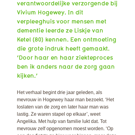
verantwoordelijke verzorgende bij
Interview Monique
Interview Maaike
Vivium Hogewey. In dit
Interview Wim
verpleeghuis voor mensen met
Interview Marjolein
dementie leerde ze Liskje van
Interview Jeroen
Ketel (80) kennen. Een ontmoeting
Interview Joke
Interview Monique v
die grote indruk heeft gemaakt.
W
‘Door haar en haar ziekteproces
Interview Irene
ben ik anders naar de zorg gaan
Interview Aisme de
kijken.’
Beer
Interview Angelika
Interview Afke
Het verhaal begint drie jaar geleden, als
Mengerink
mevrouw in Hogewey haar man bezoekt. ‘Het
Interview Miranda R
loslaten van de zorg en later haar man was
Interview Marlo en
lastig. Ze waren stapel op elkaar’, weet
Miranda
Angelika. Met hulp van familie lukt dat. Tot
Interview Leo en
mevrouw zelf opgenomen moest worden. ‘Op
Sandhya