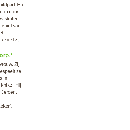
hildpad. En
r op door
w stralen.
 geniet van
et
 knikt zij.
orp.’
vrouw. Zij
bespeelt ze
s in
knikt: ‘Hij
r Jeroen.
Zeker’,