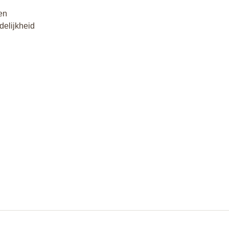
 en
delijkheid