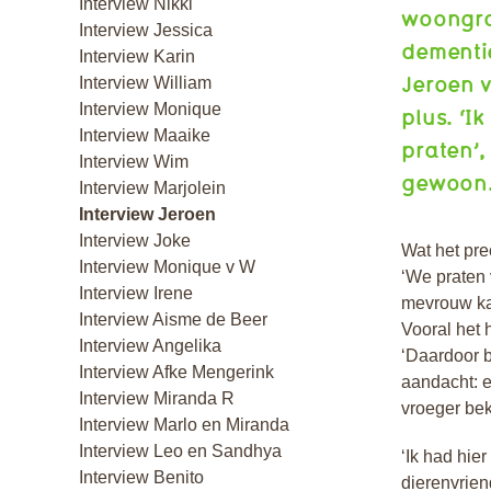
Interview Nikki
woongro
Interview Jessica
dementi
Interview Karin
Jeroen v
Interview William
Interview Monique
plus. ‘I
Interview Maaike
praten’,
Interview Wim
gewoon
Interview Marjolein
Interview Jeroen
Interview Joke
Wat het prec
Interview Monique v W
‘We praten 
Interview Irene
mevrouw kan
Interview Aisme de Beer
Vooral het 
Interview Angelika
‘Daardoor b
Interview Afke Mengerink
aandacht: e
Interview Miranda R
vroeger bek
Interview Marlo en Miranda
Interview Leo en Sandhya
‘Ik had hie
Interview Benito
dierenvrien