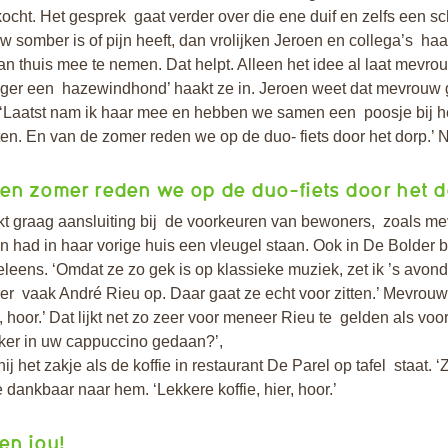
cht. Het gesprek gaat verder over die ene duif en zelfs een sc
 somber is of pijn heeft, dan vrolijken Jeroen en collega’s haa
n thuis mee te nemen. Dat helpt. Alleen het idee al laat mevrou
oeger een hazewindhond’ haakt ze in. Jeroen weet dat mevrouw
. ‘Laatst nam ik haar mee en hebben we samen een poosje bij h
en. En van de zomer reden we op de duo- fiets door het dorp.’ Nu
en zomer reden we op de duo-fiets door het d
t graag aansluiting bij de voorkeuren van bewoners, zoals me
n had in haar vorige huis een vleugel staan. Ook in De Bolder 
leens. ‘Omdat ze zo gek is op klassieke muziek, zet ik ’s avond
r vaak André Rieu op. Daar gaat ze echt voor zitten.’ Mevrouw 
, hoor.’ Dat lijkt net zo zeer voor meneer Rieu te gelden als voo
iker in uw cappuccino gedaan?’,
hij het zakje als de koffie in restaurant De Parel op tafel staat. ‘
e dankbaar naar hem. ‘Lekkere koffie, hier, hoor.’
en jou!