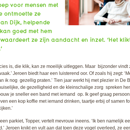
ep voor mensen met
e ontmoette ze
an Dijk, helpende
k kan goed met hem
 waardeert ze zijn aandacht en inzet. ‘Het klik
.’
ies is, die klik, kan ze moeilijk uitleggen. Maar bijzonder vindt 
vaak.’ Jeroen biedt haar een luisterend oor. Of zoals hij zegt: ‘
 ik nog gezellig praten.’ Tien jaar werkt hij met plezier in De B
huiselijke, de gezelligheid en de kleinschalige zorg spreken h
ouw je sneller een band met iemand op. Ik geef graag persoonl
ven een kop koffie met iemand drinken, taartje erbij of samen fo
ijken.’
r een parkiet, Topper, vertelt mevrouw ineens. ‘Ik ben namelijk e
d.’ Jeroen knikt en vult aan dat toen deze vogel overleed, ze e