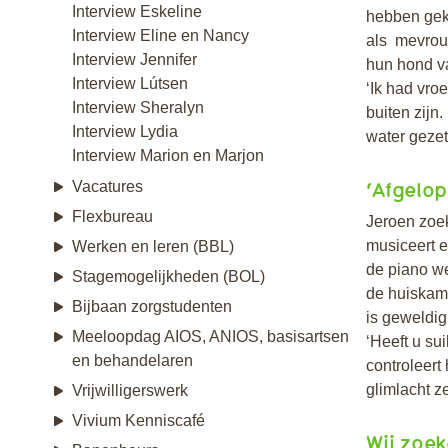
Interview Eskeline
hebben geko
Interview Eline en Nancy
als mevrouw
Interview Jennifer
hun hond va
Interview Lútsen
‘Ik had vr
Interview Sheralyn
buiten zijn
Interview Lydia
water gezet
Interview Marion en Marjon
‘Afgelop
Vacatures
Flexbureau
Jeroen zoek
musiceert e
Werken en leren (BBL)
de piano we
Stagemogelijkheden (BOL)
de huiskame
Bijbaan zorgstudenten
is geweldig
Meeloopdag AIOS, ANIOS, basisartsen
‘Heeft u su
en behandelaren
controleert 
glimlacht z
Vrijwilligerswerk
Vivium Kenniscafé
Wij zoek