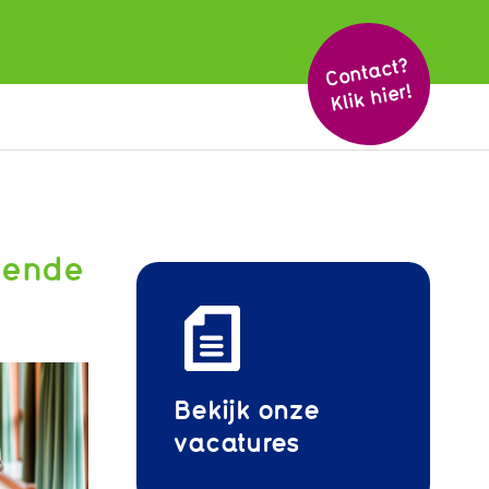
Cont
act?
Klik hier!
lpende
Bekijk onze
vacatures