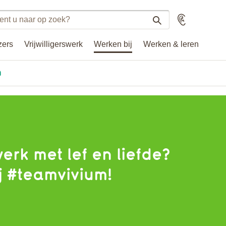
n
Voorlezen
n
zers
Vrijwilligerswerk
Werken bij
Werken & leren
.nl
n
werk met lef en liefde?
j #teamvivium!