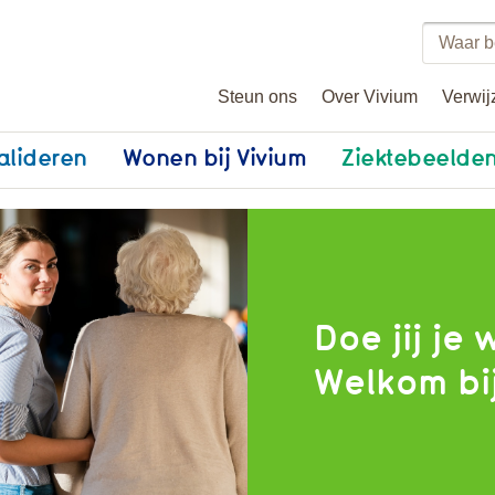
Zoeke
binne
Steun ons
Over Vivium
Verwij
vivium
alideren
Wonen bij Vivium
Ziektebeelde
Doe jij je 
Welkom bi