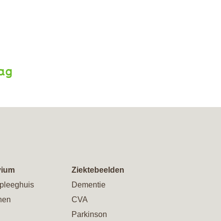
aag
vium
Ziektebeelden
pleeghuis
Dementie
nen
CVA
Parkinson