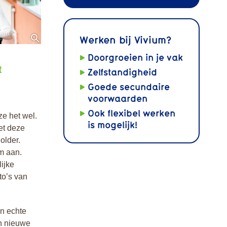
Werken bij Vivium?
Doorgroeien in je vak
t
Zelfstandigheid
Goede secundaire
voorwaarden
Ook flexibel werken
ze het wel.
is mogelijk!
Met deze
older.
em aan.
ijke
to’s van
en echte
en nieuwe