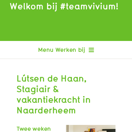
Welkom bij #teamvivium!
Werken bij
Lútsen de Haan,
Interview Tjarda
Interview Samantha
Stagiair &
Interview Angelique
vakantiekracht in
Interview Francis
Interview Nikki
Naarderheem
Interview Jessica
Interview Karin
Twee weken
Interview William