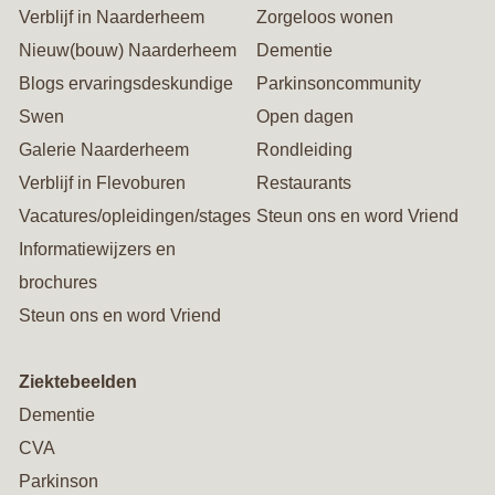
Verblijf in Naarderheem
Zorgeloos wonen
Nieuw(bouw) Naarderheem
Dementie
Blogs ervaringsdeskundige
Parkinsoncommunity
Swen
Open dagen
Galerie Naarderheem
Rondleiding
Verblijf in Flevoburen
Restaurants
Vacatures/opleidingen/stages
Steun ons en word Vriend
Informatiewijzers en
brochures
Steun ons en word Vriend
Ziektebeelden
Dementie
CVA
Parkinson