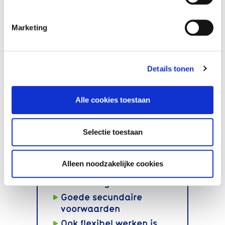
Marketing
Details tonen
Bekijk onze
vacatures
Alle cookies toestaan
Selectie toestaan
Werken bij Vivium?
Alleen noodzakelijke cookies
Doorgroeien in je vak
Zelfstandigheid
Goede secundaire
voorwaarden
Ook flexibel werken is