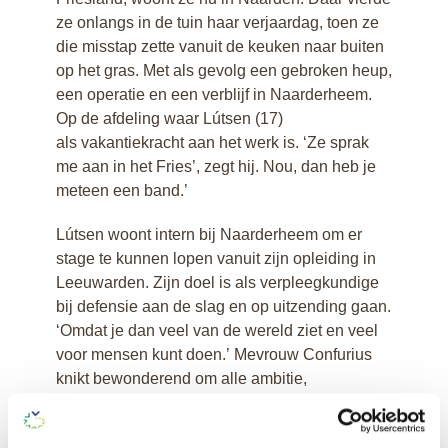
Interview Benito
ze onlangs in de tuin haar verjaardag, toen ze
Interview Eskeline
die misstap zette vanuit de keuken naar buiten
Interview Eline en
op het gras. Met als gevolg een gebroken heup,
Nancy
een operatie en een verblijf in Naarderheem.
Interview Jennifer
Op de afdeling waar Lútsen (17)
Interview Lútsen
als vakantiekracht aan het werk is. ‘Ze sprak
Interview Sheralyn
me aan in het Fries’, zegt hij. Nou, dan heb je
Interview Lydia
meteen een band.’
Interview Marion en
Marjon
Lútsen woont intern bij Naarderheem om er
stage te kunnen lopen vanuit zijn opleiding in
Leeuwarden. Zijn doel is als verpleegkundige
bij defensie aan de slag en op uitzending gaan.
‘Omdat je dan veel van de wereld ziet en veel
voor mensen kunt doen.’ Mevrouw Confurius
knikt bewonderend om alle ambitie,
uitgestippelde route en plannen. ‘Zo
zijn Friezen: vlot en avontuurlijk.’