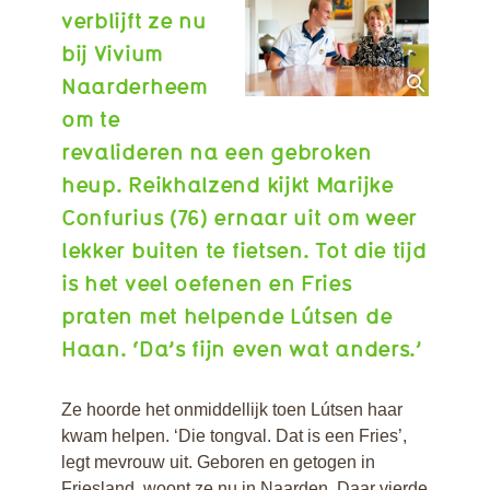
Interview Monique
verblijft ze nu
Interview Maaike
bij Vivium
Interview Wim
Naarderheem
Interview Marjolein
om te
Interview Jeroen
Interview Joke
revalideren na een gebroken
Interview Monique v
heup. Reikhalzend kijkt Marijke
W
Confurius (76) ernaar uit om weer
Interview Irene
lekker buiten te fietsen. Tot die tijd
Interview Aisme de
Beer
is het veel oefenen en Fries
Interview Angelika
praten met helpende Lútsen de
Interview Afke
Haan. ‘Da’s fijn even wat anders.’
Mengerink
Interview Miranda R
Interview Marlo en
Ze hoorde het onmiddellijk toen Lútsen haar
Miranda
kwam helpen. ‘Die tongval. Dat is een Fries’,
Interview Leo en
legt mevrouw uit. Geboren en getogen in
Sandhya
Friesland, woont ze nu in Naarden. Daar vierde