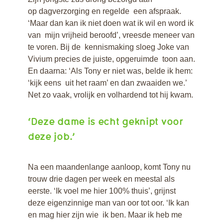
Interview Benito
op dagverzorging en regelde een afspraak.
Interview Eskeline
‘Maar dan kan ik niet doen wat ik wil en word ik
Interview Eline en
van mijn vrijheid beroofd’, vreesde meneer van
Nancy
te voren. Bij de kennismaking sloeg Joke van
Interview Jennifer
Vivium precies de juiste, opgeruimde toon aan.
Interview Lútsen
En daarna: ‘Als Tony er niet was, belde ik hem:
Interview Sheralyn
‘kijk eens uit het raam’ en dan zwaaiden we.’
Interview Lydia
Net zo vaak, vrolijk en volhardend tot hij kwam.
Interview Marion en
Marjon
‘Deze dame is echt geknipt voor
deze job.’
Na een maandenlange aanloop, komt Tony nu
trouw drie dagen per week en meestal als
eerste. ‘Ik voel me hier 100% thuis’, grijnst
deze eigenzinnige man van oor tot oor. ‘Ik kan
en mag hier zijn wie ik ben. Maar ik heb me