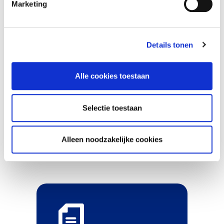
Marketing
Jij helpt mensen hun eigen leven te blijven
leiden, in elke levensfase. Wij verwelkomen je
graag in één van onze teams.
Details tonen
Actuele vacatures vind je op
www.werkenbijvivium.nl
Alle cookies toestaan
Je kan natuurlijk ook altijd bellen of appen met
onze recruiter:
Selectie toestaan
Mirjam 06-15 89 92 55
Joke de Jong.pdf
222.0 kb
Alleen noodzakelijke cookies