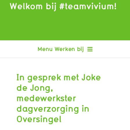
Welkom bij #teamvivium!
Werken bij
In gesprek met Joke
Interview Tjarda
Interview Samantha
de Jong,
Interview Angelique
medewerkster
Interview Francis
Interview Nikki
dagverzorging in
Interview Jessica
Oversingel
Interview Karin
Interview William