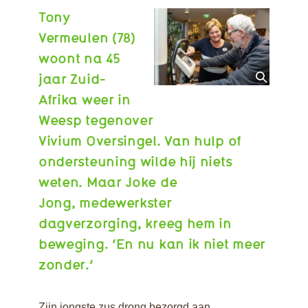
Interview Monique
Tony
Interview Maaike
Vermeulen (78)
Interview Wim
woont na 45
Interview Marjolein
Interview Jeroen
jaar Zuid-
Interview Joke
Afrika weer in
Interview Monique v
Weesp tegenover
W
Vivium Oversingel. Van hulp of
Interview Irene
Interview Aisme de
ondersteuning wilde hij niets
Beer
weten. Maar Joke de
Interview Angelika
Jong, medewerkster
Interview Afke
dagverzorging, kreeg hem in
Mengerink
Interview Miranda R
beweging. ‘En nu kan ik niet meer
Interview Marlo en
zonder.’
Miranda
Interview Leo en
Sandhya
Zijn jongste zus drong bezorgd aan