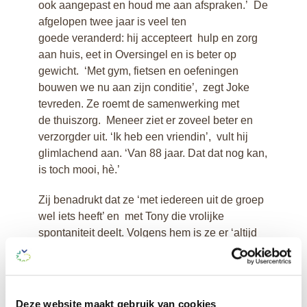
ook aangepast en houd me aan afspraken.’ De
afgelopen twee jaar is veel ten
goede veranderd: hij accepteert hulp en zorg
aan huis, eet in Oversingel en is beter op
gewicht. ‘Met gym, fietsen en oefeningen
bouwen we nu aan zijn conditie’, zegt Joke
tevreden. Ze roemt de samenwerking met
de thuiszorg. Meneer ziet er zoveel beter en
verzorgder uit. ‘Ik heb een vriendin’, vult hij
glimlachend aan. ‘Van 88 jaar. Dat dat nog kan,
is toch mooi, hè.’
Zij benadrukt dat ze ‘met iedereen uit de groep
wel iets heeft’ en met Tony die vrolijke
spontaniteit deelt. Volgens hem is ze er ‘altijd
echt voor iedereen.’ Joke knikt: ‘Ik wil dat
mensen zich bij ons prettig en veilig voelen.
Dat ze ernaar uitkijken om te komen. En als er
iets is, dan luister ik en help ik graag
Deze website maakt gebruik van cookies